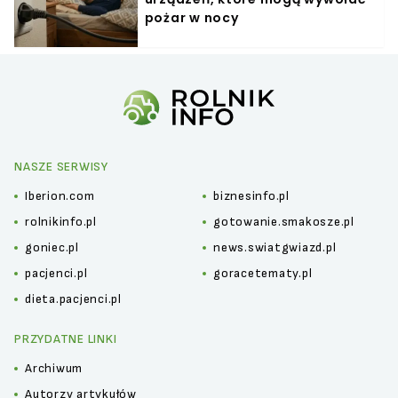
pożar w nocy
NASZE SERWISY
Iberion.com
biznesinfo.pl
rolnikinfo.pl
gotowanie.smakosze.pl
goniec.pl
news.swiatgwiazd.pl
pacjenci.pl
goracetematy.pl
dieta.pacjenci.pl
PRZYDATNE LINKI
Archiwum
Autorzy artykułów