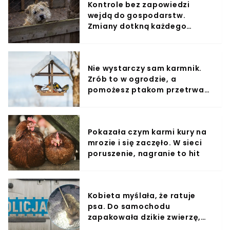
Kontrole bez zapowiedzi
wejdą do gospodarstw.
Zmiany dotkną każdego
właściciela zwierząt
Nie wystarczy sam karmnik.
Zrób to w ogrodzie, a
pomożesz ptakom przetrwać
zimę
Pokazała czym karmi kury na
mrozie i się zaczęło. W sieci
poruszenie, nagranie to hit
Kobieta myślała, że ratuje
psa. Do samochodu
zapakowała dzikie zwierzę,
policjanci przecierali oczy ze