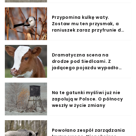
zdumienia
Przypomina kulkę waty.
Zostaw mu ten przysmak, a
raniuszek zaraz przyfrunie do
ogrodu
Dramatyczna scena na
drodze pod Siedlcami. Z
jadącego pojazdu wypadło
żywe zwierzę
Na te gatunki myśliwi już nie
zapolują w Polsce. O północy
weszły w życie zmiany
Powołano zespół zarządzania