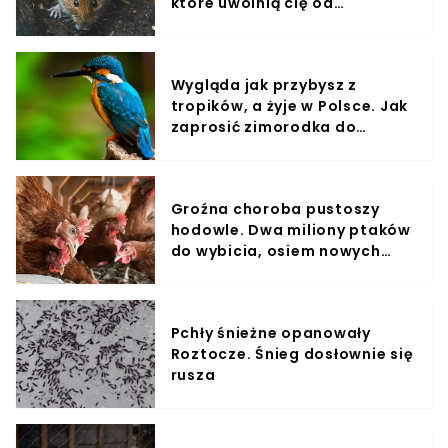
które uwolnią cię od
szkodników
Wygląda jak przybysz z
tropików, a żyje w Polsce. Jak
zaprosić zimorodka do
ogrodu?
Groźna choroba pustoszy
hodowle. Dwa miliony ptaków
do wybicia, osiem nowych
ognisk
Pchły śnieżne opanowały
Roztocze. Śnieg dosłownie się
rusza