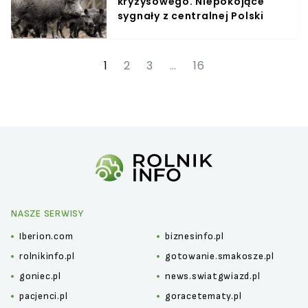
kryzysowego. Niepokojące
sygnały z centralnej Polski
1
2
3
…
16
NASZE SERWISY
Iberion.com
biznesinfo.pl
rolnikinfo.pl
gotowanie.smakosze.pl
goniec.pl
news.swiatgwiazd.pl
pacjenci.pl
goracetematy.pl