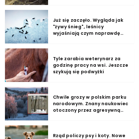
Już się zaczęło. Wygląda jak
"żywy śnieg", leśnicy
wyjaśniają czym naprawdę
jest
Tyle zarabia weterynarz za
godzinę pracy na wsi. Jeszcze
szykują się podwyżki
Chwile grozy w polskim parku
narodowym. Znany naukowiec
otoczony przez agresywną
watahę
Rząd policzy psy i koty. Nowe