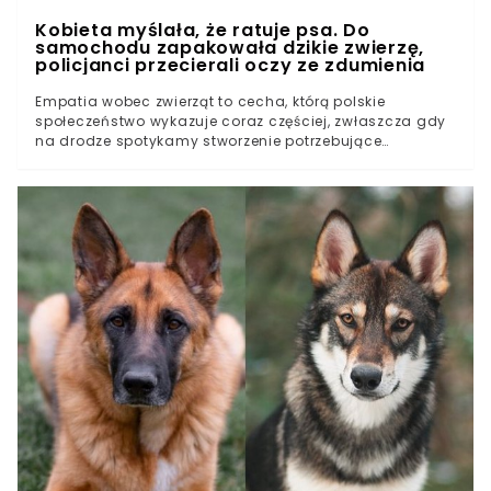
Kobieta myślała, że ratuje psa. Do
samochodu zapakowała dzikie zwierzę,
policjanci przecierali oczy ze zdumienia
Empatia wobec zwierząt to cecha, którą polskie
społeczeństwo wykazuje coraz częściej, zwłaszcza gdy
na drodze spotykamy stworzenie potrzebujące
natychmiastowej pomocy. Reakcja na widok
zagubionego czworonoga wydaje się naturalnym
odruchem, jednak granica między domowym pupilem
a dzikim mieszkańcem lasu bywa zaskakująco cienka.
Historia, która wydarzyła się we wtorkowy wieczór na
Warmii i Mazurach, pokazuje, że dobre intencje mogą
prowadzić do sytuacji, które wprawiają w osłupienie
nawet doświadczonych funkcjonariuszy policji.Granica
między empatią a bezpieczeństwem na drodzeDzikie
zwierzę przypominające domowego pupilaKobieta
zapakowała do samochodu przedstawiciela
inwazyjnego gatunku