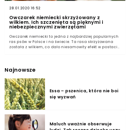
28.01.2020 16:52
Owczarek niemiecki skrzyżowany z
wilkiem. Ich szczenięta są pięknymi i
niebezpiecznymi zwierzętami
Owczarek niemiecki to jedna z najbardziej popularnych
ras psów w Polsce i na świecie. Ta rasa skrzyżowana
została z wilkiem, co dało niesamowity efekt w postaci
pięknych szczeniąt. Krzyżówki są piękne – ale też
niebezpieczne! Los psów i ludzi jest ze sobą skorelowany
od tysięcy lat. Psy wywodzą się od wilków, które w
przeciwieństwie do nich są dzikie i unikają ludzi jak
Najnowsze
ognia. Co więc stanie się, gdy owczarek niemiecki i wilk
będą mieć dzieci? Efekt jest piękny, lecz zwierzęta te
mogą być bardzo niebezpieczne!
Essa – pszenica, która nie boi
się wyzwań
Maluch uważnie obserwuje
ludzi. Tak roczne dziecko uczy