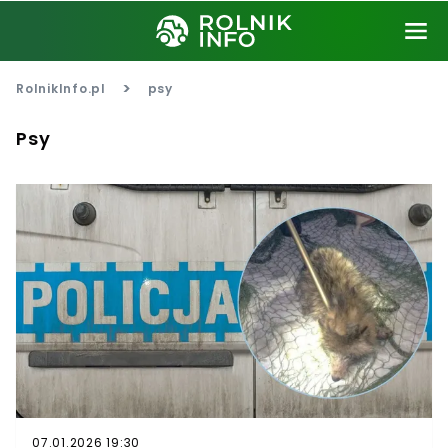
>
RolnikInfo.pl
psy
Psy
07.01.2026 19:30