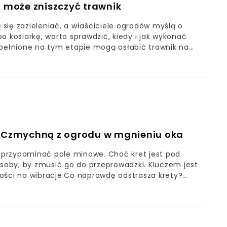
d może zniszczyć trawnik
ą się zazieleniać, a właściciele ogrodów myślą o
o kosiarkę, warto sprawdzić, kiedy i jak wykonać
opełnione na tym etapie mogą osłabić trawnik na
szenie po zimieNajczęstsze błędy, które niszczą
awnik i kosiarkę
e. Czmychną z ogrodu w mgnieniu oka
na przypominać pole minowe. Choć kret jest pod
osoby, by zmusić go do przeprowadzki. Kluczem jest
ości na wibracje.Co naprawdę odstrasza krety?
bić, by nie złamać prawa?