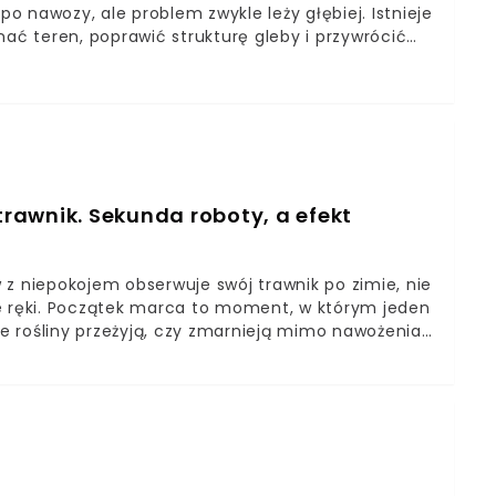
 nawozy, ale problem zwykle leży głębiej. Istnieje
nać teren, poprawić strukturę gleby i przywrócić
 jest top-dressing trawnika i kiedy go wykonać –
 trawnik robi się „gąbczasty” i jak to naprawić –
dressing krok po kroku – proporcje mieszanki, ilość,
trawnik. Sekunda roboty, a efekt
 z niepokojem obserwuje swój trawnik po zimie, nie
ie ręki. Początek marca to moment, w którym jeden
 rośliny przeżyją, czy zmarnieją mimo nawożenia.
na ratowanie ogrodu w czerwcu.Poznaj krytyczną
ają pobierać pokarmDowiedz się, dlaczego kreda
wdź, jakich produktów pod żadnym pozorem nie