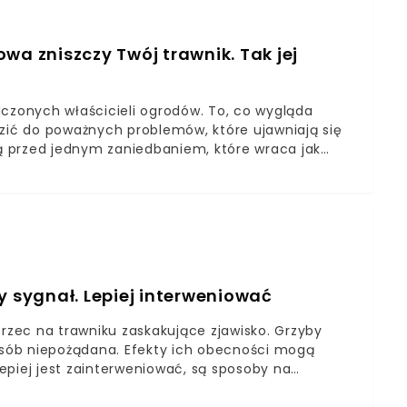
wa zniszczy Twój trawnik. Tak jej
dczonych właścicieli ogrodów. To, co wygląda
dzić do poważnych problemów, które ujawniają się
ją przed jednym zaniedbaniem, które wraca jak
o zwrócić na nie szczególną uwagę?Dbanie o
 pojęciaBłędy popełniane zimą wychodzą na jaw
 zapobiegniesz
y sygnał. Lepiej interweniować
zec na trawniku zaskakujące zjawisko. Grzyby
 osób niepożądana. Efekty ich obecności mogą
 lepiej jest zainterweniować, są sposoby na