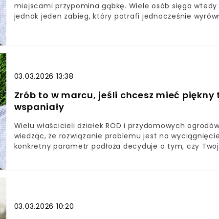
miejscami przypomina gąbkę. Wiele osób sięga wtedy po
jednak jeden zabieg, który potrafi jednocześnie wyrów
trawie zdrowy wygląd.Z tego artykułu dowiesz się:czym
regeneracja po zimie, najlepszy termin, efektydlaczego
zbita gleba, brak tlenu, problemy z wodąjak zrobić top-
podlewanie i regeneracja
03.03.2026 13:38
Zrób to w marcu, jeśli chcesz mieć piękny 
wspaniały
Wielu właścicieli działek ROD i przydomowych ogrodów
wiedząc, że rozwiązanie problemu jest na wyciągnięc
konkretny parametr podłoża decyduje o tym, czy Twoje
Jeśli zlekceważysz ten sygnał teraz, wydasz fortunę 
wartość, po której przekroczeniu Twoje rośliny przest
działa szybciej niż dolomit i co wybrać w marcuSpra
wolno łączyć z wapnem
03.03.2026 10:20