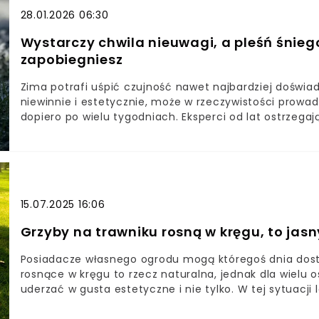
28.01.2026 06:30
Wystarczy chwila nieuwagi, a pleśń śniego
zapobiegniesz
Zima potrafi uśpić czujność nawet najbardziej doświa
niewinnie i estetycznie, może w rzeczywistości prowa
dopiero po wielu tygodniach. Eksperci od lat ostrzega
bumerang każdej wiosny. Dlaczego właśnie teraz wart
trawnik zimą. Wielu właścicieli ogrodów nie ma o tym
dopiero wiosnąPleśń śniegowa atakuje trawnik. Tak jej
15.07.2025 16:06
Grzyby na trawniku rosną w kręgu, to jasn
Posiadacze własnego ogrodu mogą któregoś dnia dostr
rosnące w kręgu to rzecz naturalna, jednak dla wielu
uderzać w gusta estetyczne i nie tylko. W tej sytuacji
pozbycie się ich z ogrodu.