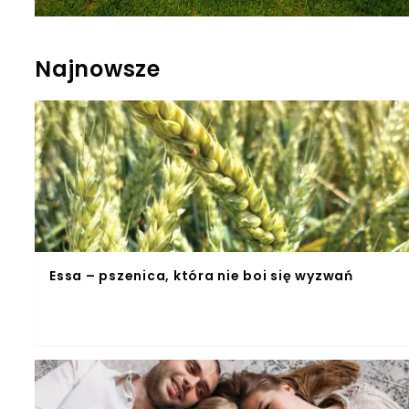
Najnowsze
Essa – pszenica, która nie boi się wyzwań