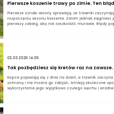
Pierwsze koszenie trawy po zimie. Ten błą
Pierwsze oznaki wiosny sprawiają, że trawniki zaczynaj
rozpoczęciu sezonu koszenia. Zanim jednak sięgniesz p
pierwszy zabieg, aby nie zaszkodzić murawie. Błędy p
wiele miesięcy.Kiedy trawa jest gotowa na pierwsze ko
murawę wczesną wiosnąJak prawidłowo przygotować tr
02.03.2026 14:05
Tak pozbędziesz się kretów raz na zawsz
Kopce pojawiają się z dnia na dzień, a trawnik zaczy
ochroną i nie można go zabijać, istnieją skuteczne sp
wykorzystanie jego wyjątkowo czułego węchu i wrażliw
Które metody działają najszybciej?Czego nie wolno ro