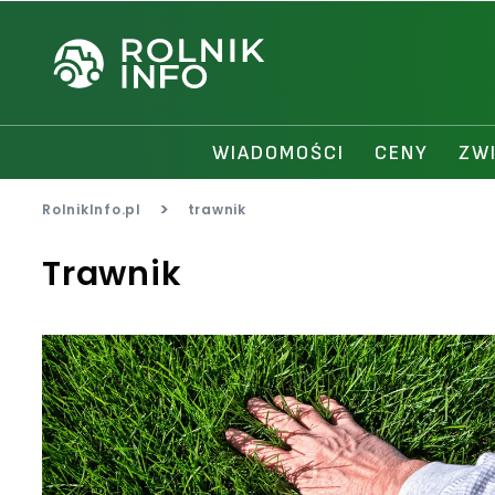
WIADOMOŚCI
CENY
ZW
>
RolnikInfo.pl
trawnik
Trawnik