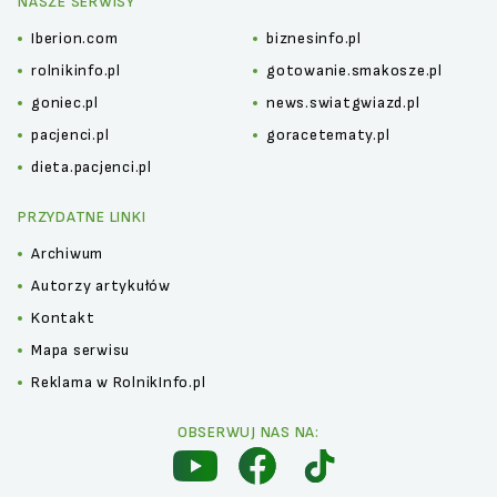
NASZE SERWISY
Iberion.com
biznesinfo.pl
rolnikinfo.pl
gotowanie.smakosze.pl
goniec.pl
news.swiatgwiazd.pl
pacjenci.pl
goracetematy.pl
dieta.pacjenci.pl
PRZYDATNE LINKI
Archiwum
Autorzy artykułów
Kontakt
Mapa serwisu
Reklama w RolnikInfo.pl
OBSERWUJ NAS NA: