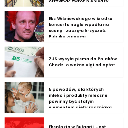
otrzymać zwrot pieniędzy
Eks Wiśniewskiego w środku
koncertu nagle wpadła na
scenę i zaczęła krzyczeć.
Publika zamarła
ZUS wysyła pisma do Polaków.
Chodzi o ważne ulgi od opłat
5 powodów, dla których
mleko i produkty mleczne
powinny być stałym
elementem diety roczniaka
Eksplozja w Bułgarii. Jest