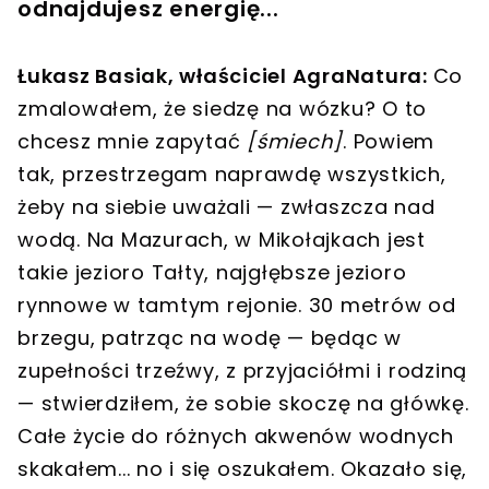
odnajdujesz energię...
Łukasz Basiak, właściciel AgraNatura:
Co
zmalowałem, że siedzę na wózku? O to
chcesz mnie zapytać
[śmiech]
. Powiem
tak, przestrzegam naprawdę wszystkich,
żeby na siebie uważali — zwłaszcza nad
wodą. Na Mazurach, w Mikołajkach jest
takie jezioro Tałty, najgłębsze jezioro
rynnowe w tamtym rejonie. 30 metrów od
brzegu, patrząc na wodę — będąc w
zupełności trzeźwy, z przyjaciółmi i rodziną
— stwierdziłem, że sobie skoczę na główkę.
Całe życie do różnych akwenów wodnych
skakałem... no i się oszukałem. Okazało się,