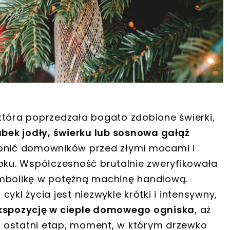
która poprzedzała bogato zdobione świerki,
bek jodły, świerku lub sosnowa gałąź
ronić domowników przed złymi mocami i
ku. Współczesność brutalnie zweryfikowała
ymbolikę w potężną machinę handlową.
ykl życia jest niezwykle krótki i intensywny,
 ekspozycję w cieple domowego ogniska
, aż
 ostatni etap, moment, w którym drzewko