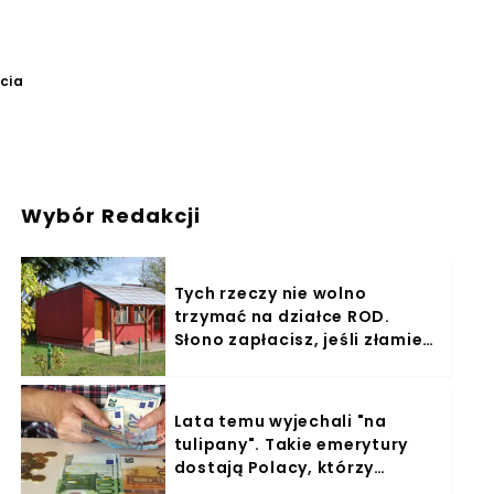
ęcia
Wybór Redakcji
Tych rzeczy nie wolno
trzymać na działce ROD.
Słono zapłacisz, jeśli złamiesz
zakaz
Lata temu wyjechali "na
tulipany". Takie emerytury
dostają Polacy, którzy
pracowali w Holandii