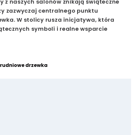
 z naszych salonów znikają świąteczne
zy zazwyczaj centralnego punktu
ewka. W stolicy rusza inicjatywa, która
ątecznych symboli i realne wsparcie
 grudniowe drzewka