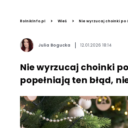
>
>
RolnikInfo.pl
Wieś
Nie wyrzucaj choinki po 
Julia Bogucka
12.01.2026 18:14
Nie wyrzucaj choinki p
popełniają ten błąd, ni