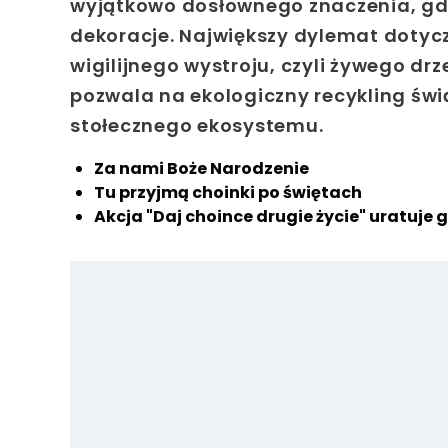
wyjątkowo dosłownego znaczenia, gdy
dekoracje. Największy dylemat dotyc
wigilijnego wystroju, czyli żywego drz
pozwala na ekologiczny recykling świ
stołecznego ekosystemu.
Za nami Boże Narodzenie
Tu przyjmą choinki po świętach
Akcja "Daj choince drugie życie" uratuje