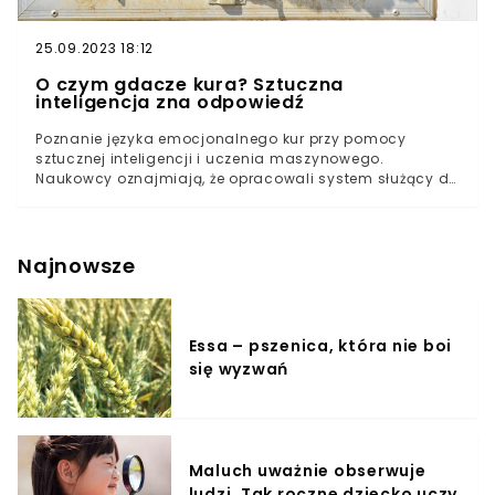
25.09.2023 18:12
O czym gdacze kura? Sztuczna
inteligencja zna odpowiedź
Poznanie języka emocjonalnego kur przy pomocy
sztucznej inteligencji i uczenia maszynowego.
Naukowcy oznajmiają, że opracowali system służący do
interpretacji stanów emocjonalnych kur. Ma to znacznie
polepszyć dobrostan tych zwierząt, poprzez
zdecydowanie większą empatię ludzi zajmujących się
nimi na co dzień.
Najnowsze
Essa – pszenica, która nie boi
się wyzwań
Maluch uważnie obserwuje
ludzi. Tak roczne dziecko uczy