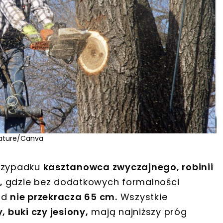
nature/Canva
przypadku
kasztanowca zwyczajnego, robinii
,
gdzie bez dodatkowych formalności
ód
nie przekracza 65 cm.
Wszystkie
, buki czy jesiony,
mają najniższy próg