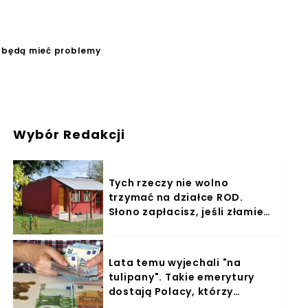
e będą mieć problemy
Wybór Redakcji
Tych rzeczy nie wolno
trzymać na działce ROD.
Słono zapłacisz, jeśli złamiesz
zakaz
Lata temu wyjechali "na
tulipany". Takie emerytury
dostają Polacy, którzy
pracowali w Holandii