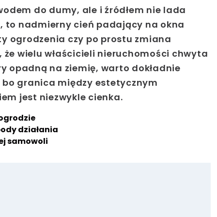
wodem do dumy, ale i źródłem nie lada
a, to nadmierny cień padający na okna
ty ogrodzenia czy po prostu zmiana
, że wielu właścicieli nieruchomości chwyta
óry opadną na ziemię, warto dokładnie
, bo granica między estetycznym
m jest niezwykle cienka.
 ogrodzie
body działania
ej samowoli