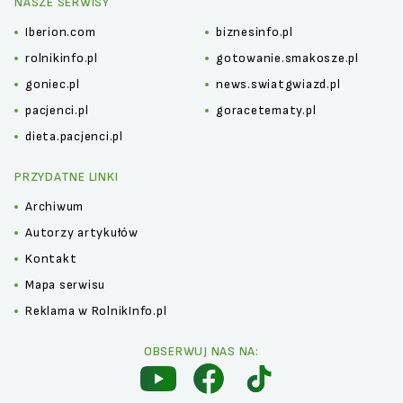
NASZE SERWISY
Iberion.com
biznesinfo.pl
rolnikinfo.pl
gotowanie.smakosze.pl
goniec.pl
news.swiatgwiazd.pl
pacjenci.pl
goracetematy.pl
dieta.pacjenci.pl
PRZYDATNE LINKI
Archiwum
Autorzy artykułów
Kontakt
Mapa serwisu
Reklama w RolnikInfo.pl
OBSERWUJ NAS NA: