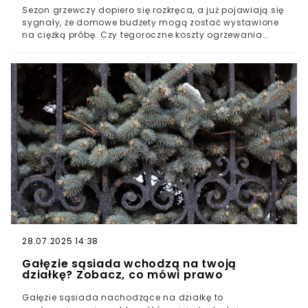
Sezon grzewczy dopiero się rozkręca, a już pojawiają się
sygnały, że domowe budżety mogą zostać wystawione
na ciężką próbę. Czy tegoroczne koszty ogrzewania
ponownie zaskoczą Polaków? Rynek pokazuje pierwsze
symptomy zmian, które nie wróżą łatwej zimy. W tle
rosną obawy o to, jak długo utrzyma się dostępność
opału.
28.07.2025 14:38
Gałęzie sąsiada wchodzą na twoją
działkę? Zobacz, co mówi prawo
Gałęzie sąsiada nachodzące na działkę to