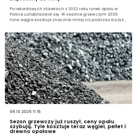
Po rekordowych stawkach z 2022 roku rynek opału w
Polsce ustabilizował się. W sezonie grzewczym 2025
tona węgla kosztuje znacznie mniej niż podczas kryzysu
energetycznego, a drewno opałowe nadal można kupić
w rozsądnych cenach. Kluczowe są jednak miejsce i
moment zakupu. Oto przegląd aktualnych stawek oraz
praktyczne wskazówki dla gospodarstw domowych.
06.10.2025 11:15
Sezon grzewczy już ruszył, ceny opału
szybują. Tyle kosztuje teraz węgiel, pellet i
drewno opałowe