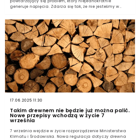
powtarzający się problem, który niejednokrotnie
generuje napięcia. Zdarza się tak, że nie jesteśmy w
stanie porozumieć się z drugą stroną nawet w tak
prozaicznej kwestii jak drzewa czy krzewy, które
przysłaniają nieruchomość. W pierwszej kolejności
powinniśmy próbować dialogu. Jeśli nie przynosi on
rezultatu, zastosowanie znajdą uregulowania zawarte w
kodeksie cywilnym.
17.06.2025 11:30
Takim drewnem nie będzie już można palić.
Nowe przepisy wchodzą w życie 7
września
7 września wejdzie w życie rozporządzenie Ministerstwa
Klimatu i Środowiska. Nowa regulacja dotyczy drewna