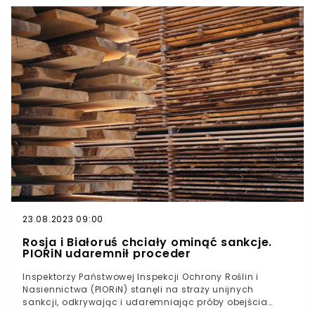
23.08.2023 09:00
Rosja i Białoruś chciały ominąć sankcje.
PIORiN udaremnił proceder
Inspektorzy Państwowej Inspekcji Ochrony Roślin i
Nasiennictwa (PIORiN) stanęli na straży unijnych
sankcji, odkrywając i udaremniając próby obejścia
ograniczeń w imporcie drewna z Rosji i Białorusi. Dzięki