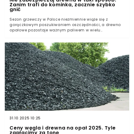
Zanim trafi do kominka, zacznie szybko
gnić
Sezon grzewczy w Polsce niezmiennie wiąże się z
gorączkowym poszukiwaniem oszczędności, a drewno
opałowe pozostaje ważnym paliwem w wielu
gospodarstwach domowych. Niewłaściwe
zabezpieczenie surowca przed warunkami
atmosferycznymi może drastycznie obniżyć jego
efektywność i podnieść koszty. Warto wiedzieć, czego
należy unikać.Polacy korzystają z tej formy opałuTego
nie wolno robić z drewnem opałowymTak zabezpieczysz
drewno opałowe
31.10.2025 10:25
Ceny węgla i drewna na opał 2025. Tyle
zapłacimy za tonę