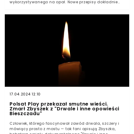
wykorzystywanego na opał. Nowe przepisy dokładnie
określają jakiego rodzaju drewno nie będzie mogło
zostać spalone. Resort wydał również komunikat dla
właścicieli kominków.
17.04.2024 12:10
Polsat Play przekazał smutne wieści.
Zmarł Zbyszek z "Drwale i inne opowieści
Bieszczadu"
Człowiek, którego fascynował zawód drwala, szczery i
mówiący prosto z mostu — tak fani opisują Zbyszka,