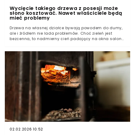
Wycięcie takiego drzewa z posesji może
słono kosztować. Nawet właściciele będą
mieć problemy
Drzewa na własnej działce bywają powodem do dumy,
ale i źródłem nie lada problemów. Choć zieleń jest
bezcenna, to nadmierny cień padający na okna salonu,
korzenie niszczące fundamenty ogrodzenia czy po
prostu zmiana koncepcji aranżacji ogrodu sprawiają, że
wielu właścicieli nieruchomości chwyta za pilarkę.
Zanim jednak pierwsze wióry opadną na ziemię, warto
dokładnie przestudiować aktualny stan prawny, bo
granica między estetycznym porządkiem a kosztownym
wykroczeniem jest niezwykle cienka.Obwód pnia
kluczem do legalnej pracy w ogrodzieOwoce i krzewy,
czyli strefa większej swobody działaniaKosztowny błąd i
konsekwencje finansowej samowoli
02.02.2026 10:52