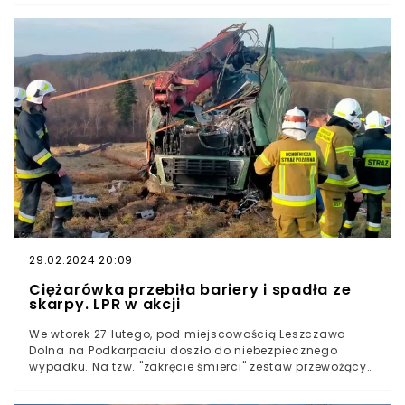
śmigłowiec LPR, który miał przetransportować ranną do
szpitala. Jednak w skutek poważnych obrażeń, kobiety
nie udało się uratować.
29.02.2024 20:09
Ciężarówka przebiła bariery i spadła ze
skarpy. LPR w akcji
We wtorek 27 lutego, pod miejscowością Leszczawa
Dolna na Podkarpaciu doszło do niebezpiecznego
wypadku. Na tzw. "zakręcie śmierci" zestaw przewożący
dłużycę, nie dostosował się do warunków drogowych i
forsując bariery bezpieczeństwa, dachował. Kierowca