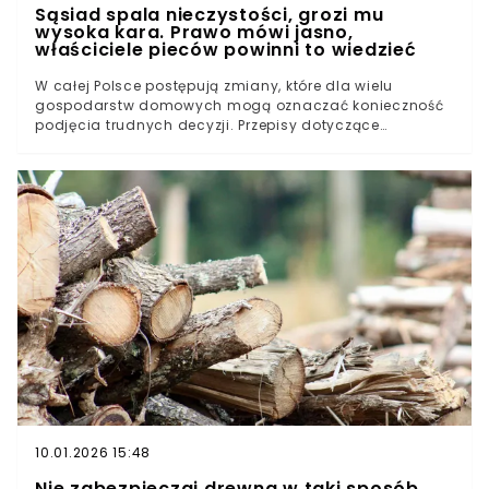
Sąsiad spala nieczystości, grozi mu
wysoka kara. Prawo mówi jasno,
właściciele pieców powinni to wiedzieć
W całej Polsce postępują zmiany, które dla wielu
gospodarstw domowych mogą oznaczać konieczność
podjęcia trudnych decyzji. Przepisy dotyczące
ogrzewania domów są sukcesywnie zaostrzane, a
samorządy zapowiadają dalsze kroki. Choć temat
pojawia się regularnie w przestrzeni publicznej, wciąż
wiele osób nie ma pełnej świadomości, jakie
konsekwencje mogą ich dotknąć w najbliższych
miesiącach. Presja rośnie, a czasu jest coraz
mniejSmog, sąsiedzi i codzienne konfliktyTu zapadają
decyzje. Zakazy, terminy i konkretne kary
10.01.2026 15:48
Nie zabezpieczaj drewna w taki sposób.