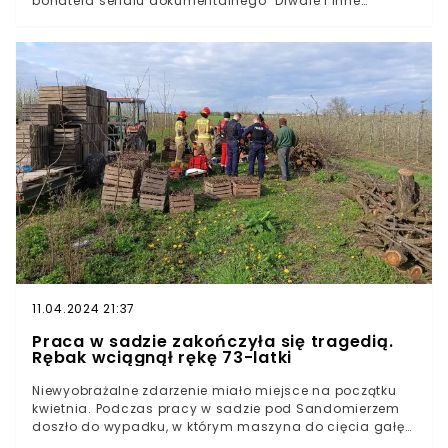
bohatera serialu dokumentalnego "Drwale i inne
opowieści Bieszczadu". Polsat pożegnał w poniedziałek
legendę Bieszczad. Nie żyje człowiek, który zajmował się
wypalaniem drewna.
11.04.2024 21:37
Praca w sadzie zakończyła się tragedią.
Rębak wciągnął rękę 73-latki
Niewyobrażalne zdarzenie miało miejsce na początku
kwietnia. Podczas pracy w sadzie pod Sandomierzem
doszło do wypadku, w którym maszyna do cięcia gałęzi
wciągnęła rękę kobiecie. Na miejscu pojawił się