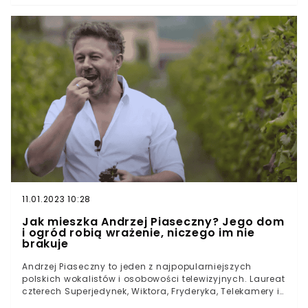
kontrolom oraz czujności, proceder nielegalnego
importu drewna iglastego został zdemaskowany, co
wpisuje się w działania mające na celu egzekwowanie
restrykcji nałożonych przez Unię Europejską po agresji
Rosji na Ukrainę.
11.01.2023 10:28
Jak mieszka Andrzej Piaseczny? Jego dom
i ogród robią wrażenie, niczego im nie
brakuje
Andrzej Piaseczny to jeden z najpopularniejszych
polskich wokalistów i osobowości telewizyjnych. Laureat
czterech Superjedynek, Wiktora, Fryderyka, Telekamery i
Eska Music Award. Reprezentant Polski w Konkursie