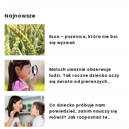
Piosenki Eurowizji w 2001 roku. Chcecie wiedzieć, jak
mieszka ulubiony juror 12. edycji programu Polsatu
"Taniec z gwiazdami"? Dom "Piaska" robi niesamowite
Najnowsze
wrażenie!Piaseczny jakiś czas temu zamieszkał w
Górach Świętokrzyskich. Stworzył klimatyczny, wręcz
baśniowy raj, ostoję i miejsce oderwania od
pośpiesznego życia XXI wieku. Dom Piaska wyróżnia się
Essa – pszenica, która nie boi
na tle innych choćby kolorem ścian, które są różowe.
się wyzwań
Maluch uważnie obserwuje
ludzi. Tak roczne dziecko uczy
się świata od pierwszych
miesięcy
Co dziecko próbuje nam
powiedzieć, zanim nauczy się
mówić? Jak rozpoznać te
sygnały?