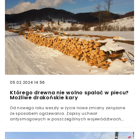
został przetransportowany helikopterem do szpitala.
05.02.2024 14:56
Którego drewna nie wolno spalać w piecu?
Możliwe drakońskie kary
Od nowego roku weszły w życie nowe zmiany związane
ze sposobem ogrzewania. Zapisy uchwał
antysmogowych w poszczególnych województwach,
mają dotyczyć również spalanego w piecu paliwa.
Sprawdziliśmy, jakim drewnem nie należy się ogrzewać.