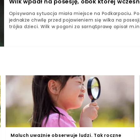
Wilk wpadł na posesję, obok której wcześni
Opisywana sytuacja miała miejsce na Podkarpaciu. Pod
jednakże chwilę przed pojawieniem się wilka na posesj
trójka dzieci. Wilk w pogoni za sarnąSprawę opisał m.in
na ogrodzoną posesję w Łukowem doszło w sobotę 8 maj
terenie jednej z podkarpackich posesji znalazła się r
ucieczki złamała jedną z kończyn. W pogoni za nią pod
kontynuował swoje łowy, chcąc uśmiercić swoją ofiarę
puntu widzenia, stało się źródłem solidnej dawki stra
bowiem, że chwilę przed nastąpieniem krwawego finał
bawiła się trójka dzieci. Jeden z dorosłych, zobaczywsz
jednak, że wilk, po trudzie pogoni i łowów, niechętnie
obejrzenia naszego najnowszego materiału wideo: [EMBE
weterynarii, który zabezpieczył sarnę. Jedna z kobiet,
wskazała, że dzień wcześniej przy jednym z domów w ok
sanockiego nie ukrywa, że zarówno ona, jak i jej syn o
Maluch uważnie obserwuje ludzi. Tak roczne