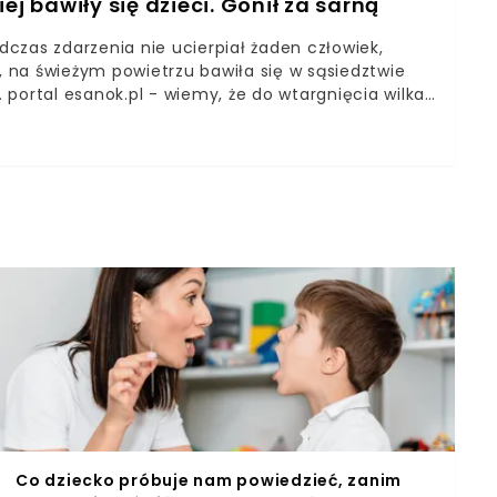
ej bawiły się dzieci. Gonił za sarną
czas zdarzenia nie ucierpiał żaden człowiek,
i, na świeżym powietrzu bawiła się w sąsiedztwie
. portal esanok.pl - wiemy, że do wtargnięcia wilka
a 2021 roku po godzinie 14:00. Najpierw na
anna sarna, która najprawdopodobniej podczas
 ogrodzeniem przeszedł wilk. Drapieżnik
. Zachowanie to, zupełnie naturalne z wilczego
chu dla okolicznych mieszkańców. Okazuje się
u pościgu na posesji, na sąsiednim podwórku
y walkę, postanowił przegonić drapieżnika. Nie dziwi
 oddalił się od swojej zdobyczy. Zapraszamy do
D-10]Później na miejscu pojawił się lekarz
 która poinformowała o zajściu sanockie media,
olicy wilki zagryzły psa. Mieszkanka powiatu
bawiają się wychodzenia na zewnątrz.
Co dziecko próbuje nam powiedzieć, zanim