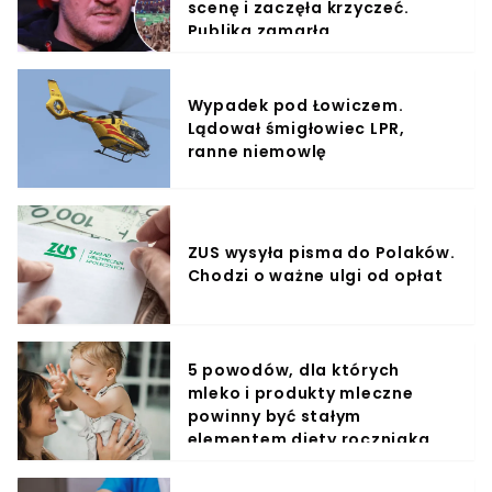
scenę i zaczęła krzyczeć.
Publika zamarła
Wypadek pod Łowiczem.
Lądował śmigłowiec LPR,
ranne niemowlę
ZUS wysyła pisma do Polaków.
Chodzi o ważne ulgi od opłat
5 powodów, dla których
mleko i produkty mleczne
powinny być stałym
elementem diety roczniaka