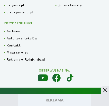
pacjenci.pl
goracetematy.pl
dieta.pacjenci.pl
PRZYDATNE LINKI
Archiwum
Autorzy artykułów
Kontakt
Mapa serwisu
Reklama w RolnikInfo.pl
OBSERWUJ NAS NA:
Polityka prywatności
Kontakt
Regulamin
Copyright © 2025 IBERION Sp. z o.o., NIP 9512398358 • Iberion. Wiarygodne