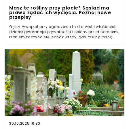
Masz te rośliny przy płocie? Sąsiad ma
prawo żądać ich wycięcia. Poznaj nowe
przepisy
Gęsty żywopłot przy ogrodzeniu to dla wielu właścicieli
działek gwarancja prywatności i osłony przed hałasem.
Problem zaczyna się jednak wtedy, gdy rośliny rosną
zbyt blisko granicy działki albo osiągają duże rozmiary.
W takich sytuacjach spór z sąsiadem może zakończyć
się nie tylko koniecznością przycięcia roślin, ale nawet
ich usunięcia. Przepisy prawa cywilnego oraz regulacje
dotyczące ogrodzeń dają sąsiadom konkretne
narzędzia do reagowania, gdy roślinność zaczyna
utrudniać korzystanie z nieruchomości.Kiedy sąsiad
może żądać przycięcia drzew i krzewów przy granicy
działki?Czy wolno samodzielnie obciąć gałęzie lub
korzenie przechodzące na swoją posesję?W jakich
sytuacjach spór o tuje lub żywopłot może skończyć się
w sądzie?
30.10.2025 16:30