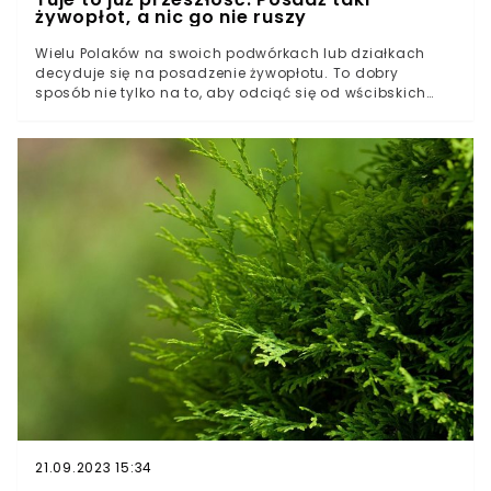
żywopłot, a nic go nie ruszy
Wielu Polaków na swoich podwórkach lub działkach
decyduje się na posadzenie żywopłotu. To dobry
sposób nie tylko na to, aby odciąć się od wścibskich
spojrzeń przechodniów i sąsiadów, ale także zapewnić
na swoim terenie więcej cienia. Choć dotychczas
niekwestionowaną królową wśród roślin, które
wybieraliśmy na żywopłot, były tuje, okazuje się, że
nadszedł czas na zmiany.
21.09.2023 15:34