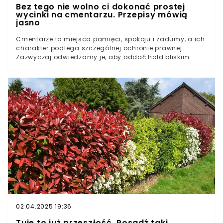
Bez tego nie wolno ci dokonać prostej
wycinki na cmentarzu. Przepisy mówią
jasno
Cmentarze to miejsca pamięci, spokoju i zadumy, a ich
charakter podlega szczególnej ochronie prawnej.
Zazwyczaj odwiedzamy je, aby oddać hołd bliskim —
czasem konieczność usunięcia drzewa, na przykład tui,
staje się palącym problemem. Rośliny te, choć często
są sadzone przy grobach, z czasem mogą stanowić
zagrożenie dla nagrobków, a nawet bezpieczeństwa
odwiedzających. Wycinka drzew i krzewów na
cmentarzu nie jest jednak decyzją, którą można podjąć
samodzielnie i w dowolny sposób.
02.04.2025 19:36
Tuje to już przeszłość. Posadź taki