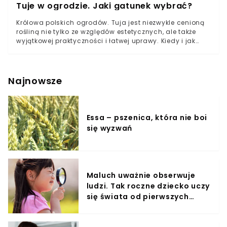
Tuje w ogrodzie. Jaki gatunek wybrać?
Królowa polskich ogrodów. Tuja jest niezwykle cenioną
rośliną nie tylko ze względów estetycznych, ale także
wyjątkowej praktyczności i łatwej uprawy. Kiedy i jak
sadzić tuje? Jaki gatunek wybrać do swojego ogrodu?
Odpowiedzi na te i wiele innych pytań znajdziecie
Państwo w naszym artykule.
Najnowsze
Essa – pszenica, która nie boi
się wyzwań
Maluch uważnie obserwuje
ludzi. Tak roczne dziecko uczy
się świata od pierwszych
miesięcy