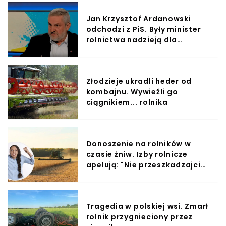
Jan Krzysztof Ardanowski
odchodzi z PiS. Były minister
rolnictwa nadzieją dla
rolników?
Złodzieje ukradli heder od
kombajnu. Wywieźli go
ciągnikiem... rolnika
Donoszenie na rolników w
czasie żniw. Izby rolnicze
apelują: "Nie przeszkadzajcie
rolnikom w ich pracy"
Tragedia w polskiej wsi. Zmarł
rolnik przygnieciony przez