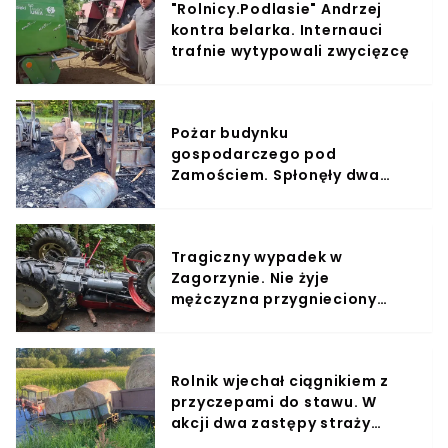
"Rolnicy.Podlasie" Andrzej
kontra belarka. Internauci
trafnie wytypowali zwycięzcę
Pożar budynku
gospodarczego pod
Zamościem. Spłonęły dwa
ciągniki, auta i sprzęt rolniczy
Tragiczny wypadek w
Zagorzynie. Nie żyje
mężczyzna przygnieciony
ciągnikiem
Rolnik wjechał ciągnikiem z
przyczepami do stawu. W
akcji dwa zastępy straży
pożarnej