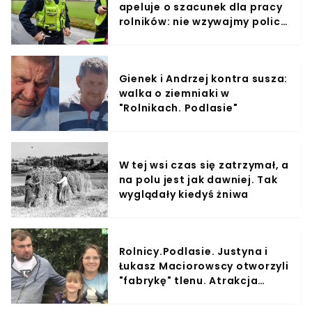
apeluje o szacunek dla pracy
rolników: nie wzywajmy policji
na hałas maszyn
Gienek i Andrzej kontra susza:
walka o ziemniaki w
"Rolnikach. Podlasie"
W tej wsi czas się zatrzymał, a
na polu jest jak dawniej. Tak
wyglądały kiedyś żniwa
Rolnicy.Podlasie. Justyna i
Łukasz Maciorowscy otworzyli
"fabrykę" tlenu. Atrakcja
przyciąga setki turystów