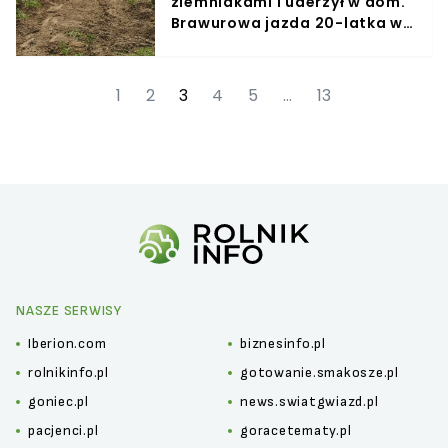
ziemniakami i uderzył w dom.
Brawurowa jazda 20-latka w
Majdanku
1
2
3
4
5
…
13
NASZE SERWISY
Iberion.com
biznesinfo.pl
rolnikinfo.pl
gotowanie.smakosze.pl
goniec.pl
news.swiatgwiazd.pl
pacjenci.pl
goracetematy.pl