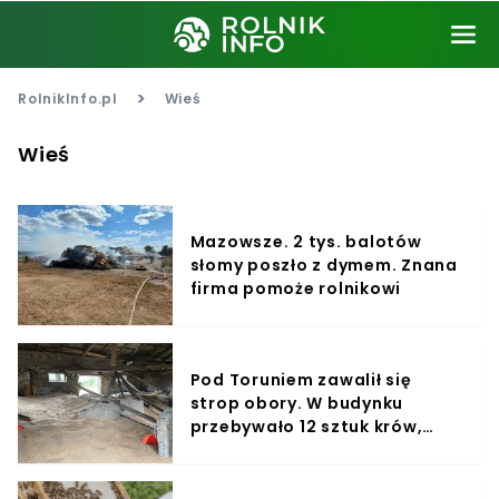
>
RolnikInfo.pl
Wieś
Wieś
Mazowsze. 2 tys. balotów
słomy poszło z dymem. Znana
firma pomoże rolnikowi
Pod Toruniem zawalił się
strop obory. W budynku
przebywało 12 sztuk krów,
niewiele przeżyło