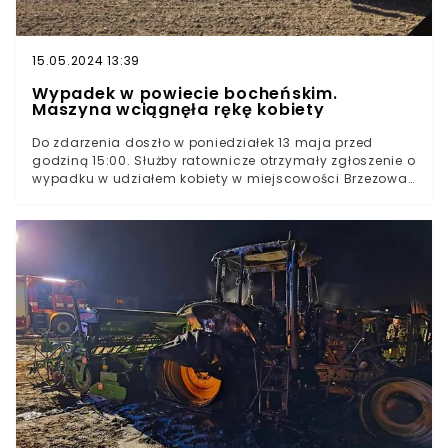
15.05.2024 13:39
Wypadek w powiecie bocheńskim.
Maszyna wciągnęła rękę kobiety
Do zdarzenia doszło w poniedziałek 13 maja przed
godziną 15:00. Służby ratownicze otrzymały zgłoszenie o
wypadku w udziałem kobiety w miejscowości Brzezowa.
Na miejscu okazało się, że podczas obsługi siewnika
ręka 37-letniej kobiety została wciągnięta przez
maszynę rolniczą. Poszkodowaną zabrano do szpitala,
jej życiu nie zagraża niebezpieczeństwo.