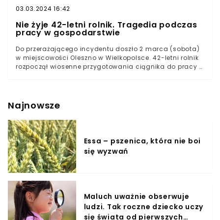
03.03.2024 16:42
Nie żyje 42-letni rolnik. Tragedia podczas
pracy w gospodarstwie
Do przerażającego incydentu doszło 2 marca (sobota)
w miejscowości Oleszno w Wielkopolsce. 42-letni rolnik
rozpoczął wiosenne przygotowania ciągnika do pracy w
polu. W momencie podłączania siewnika do traktora,
został przygnieciony przez urządzenie. Mężczyzna nie
przeżył wypadku.
Najnowsze
Essa – pszenica, która nie boi
się wyzwań
Maluch uważnie obserwuje
ludzi. Tak roczne dziecko uczy
się świata od pierwszych