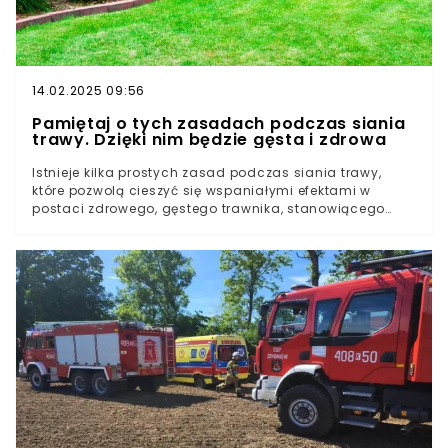
14.02.2025 09:56
Pamiętaj o tych zasadach podczas siania
trawy. Dzięki nim będzie gęsta i zdrowa
Istnieje kilka prostych zasad podczas siania trawy,
które pozwolą cieszyć się wspaniałymi efektami w
postaci zdrowego, gęstego trawnika, stanowiącego
wizytówkę każdego zadbanego ogrodu. Na co warto
zwrócić uwagę i kiedy najlepiej przystąpić do pracy, aby
uzyskać najlepsze rezultaty?