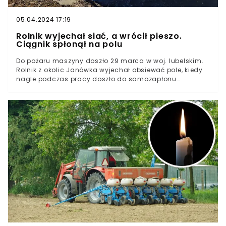
05.04.2024 17:19
Rolnik wyjechał siać, a wrócił pieszo.
Ciągnik spłonął na polu
Do pożaru maszyny doszło 29 marca w woj. lubelskim.
Rolnik z okolic Janówka wyjechał obsiewać pole, kiedy
nagle podczas pracy doszło do samozapłonu
maszyny. Natychmiastowo wezwano straż pożarną, by
ugasić palący się ciągnik. Niestety ogień pochłonął
traktor w takim stopniu, że naprawa może być
nieopłacalna.