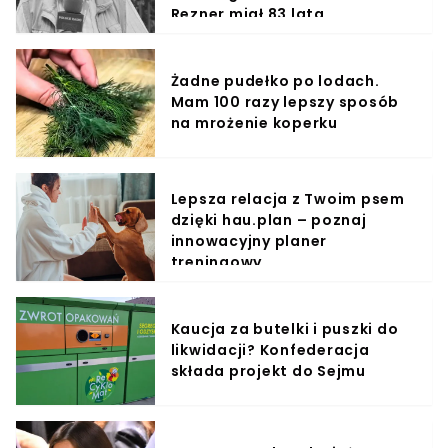
Rezner miał 83 lata
Żadne pudełko po lodach.
Mam 100 razy lepszy sposób
na mrożenie koperku
Lepsza relacja z Twoim psem
dzięki hau.plan – poznaj
innowacyjny planer
treningowy
Kaucja za butelki i puszki do
likwidacji? Konfederacja
składa projekt do Sejmu