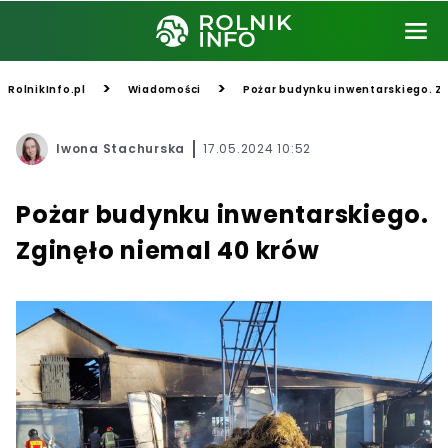
>
>
RolnikInfo.pl
Wiadomości
Pożar budynku inwentarskiego. Zg
Iwona Stachurska
17.05.2024 10:52
Pożar budynku inwentarskiego.
Zginęło niemal 40 krów