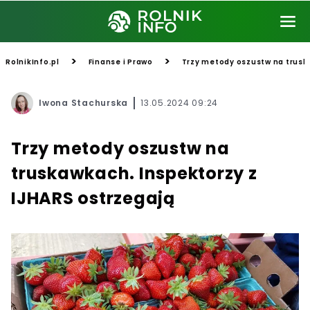
>
>
RolnikInfo.pl
Finanse i Prawo
Trzy metody oszustw na trusk
Iwona Stachurska
13.05.2024 09:24
Trzy metody oszustw na
truskawkach. Inspektorzy z
IJHARS ostrzegają