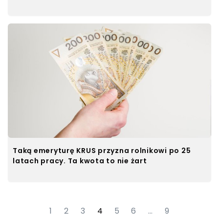
Taką emeryturę KRUS przyzna rolnikowi po 25
latach pracy. Ta kwota to nie żart
1
2
3
4
5
6
…
9