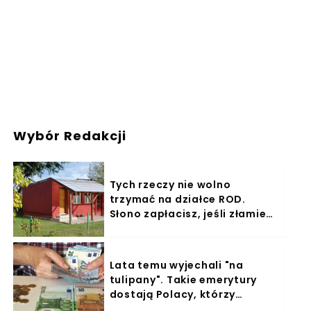
Wybór Redakcji
Tych rzeczy nie wolno
trzymać na działce ROD.
Słono zapłacisz, jeśli złamiesz
zakaz
Lata temu wyjechali "na
tulipany". Takie emerytury
dostają Polacy, którzy
pracowali w Holandii