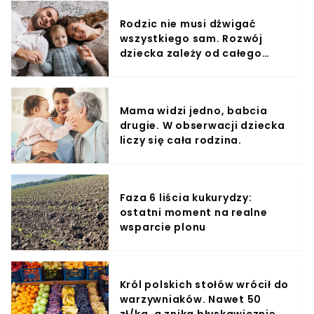
Rodzic nie musi dźwigać
wszystkiego sam. Rozwój
dziecka zależy od całego
otoczenia.
Mama widzi jedno, babcia
drugie. W obserwacji dziecka
liczy się cała rodzina.
Faza 6 liścia kukurydzy:
ostatni moment na realne
wsparcie plonu
Król polskich stołów wrócił do
warzywniaków. Nawet 50
zł/kg, a znika błyskawicznie