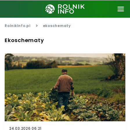
>
RolnikInfo.pl
ekoschematy
Ekoschematy
24.03.2026 06:21