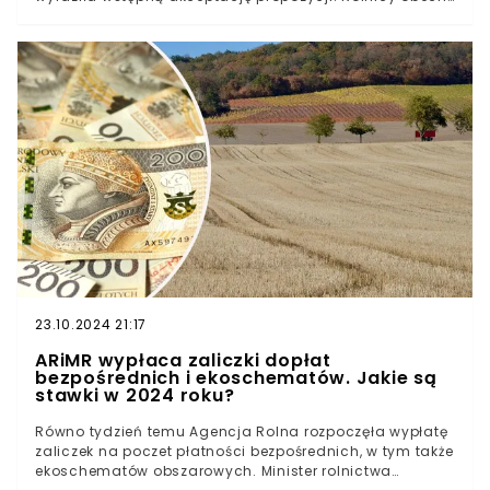
podczas posiedzenia wyrazili swoje wątpliwości. Część
ustaleń może uderzyć w “aktywnego rolnika”.
23.10.2024 21:17
ARiMR wypłaca zaliczki dopłat
bezpośrednich i ekoschematów. Jakie są
stawki w 2024 roku?
Równo tydzień temu Agencja Rolna rozpoczęła wypłatę
zaliczek na poczet płatności bezpośrednich, w tym także
ekoschematów obszarowych. Minister rolnictwa