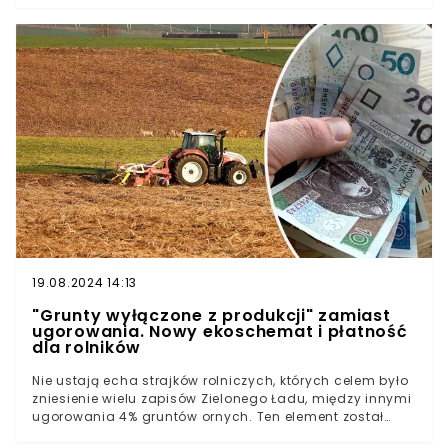
zastrzegł jednak, że w pierwszej kolejny otrzymają
wypłaty rolnicy poszkodowani wskutek klęski żywiołowej.
Jakie są stawki dopłat bezpośrednich w 2024 roku?
19.08.2024 14:13
"Grunty wyłączone z produkcji" zamiast
ugorowania. Nowy ekoschemat i płatność
dla rolników
Nie ustają echa strajków rolniczych, których celem było
zniesienie wielu zapisów Zielonego Ładu, między innymi
ugorowania 4% gruntów ornych. Ten element został
zniesiony, a zamiast niego wprowadzono nowy