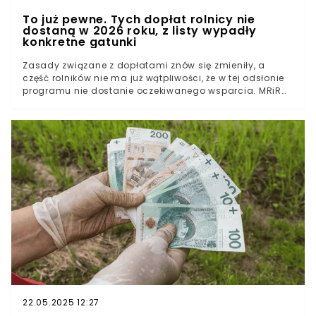
To już pewne. Tych dopłat rolnicy nie
dostaną w 2026 roku, z listy wypadły
konkretne gatunki
Zasady związane z dopłatami znów się zmieniły, a
część rolników nie ma już wątpliwości, że w tej odsłonie
programu nie dostanie oczekiwanego wsparcia. MRiRW
potwierdziło, których płatności nie będzie w 2026 roku,
co dla części gospodarstw oznacza konieczność
przeliczenia całej opłacalności upraw. To ważna
informacja zwłaszcza dla tych, którzy weszli w system z
myślą o dopłatach, a dziś zostają z dodatkowymi
obowiązkami, ale bez dodatkowych pieniędzy.Co w
2026 roku zmienia się w zasadach dopłatDlaczego
sam udział w systemie nie daje jeszcze prawa do
wsparciaKtórych płatności zabraknie i co to oznacza
dla rolników
22.05.2025 12:27