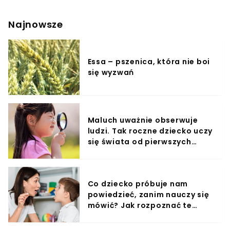
ekoschemat. Rolnicy będą mogli w ramach "gruntów
wyłączonych z produkcji" otrzymać dodatkową
płatność. O jakiej kwocie dopłaty mowa? Jakie warunki
Najnowsze
trzeba spełnić, aby otrzymać fundusze?
Essa – pszenica, która nie boi
się wyzwań
Maluch uważnie obserwuje
ludzi. Tak roczne dziecko uczy
się świata od pierwszych
miesięcy
Co dziecko próbuje nam
powiedzieć, zanim nauczy się
mówić? Jak rozpoznać te
sygnały?