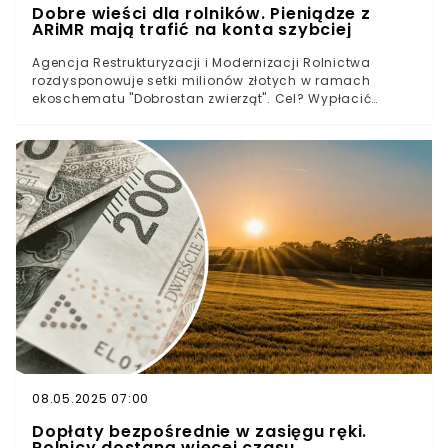
Dobre wieści dla rolników. Pieniądze z
ARiMR mają trafić na konta szybciej
Agencja Restrukturyzacji i Modernizacji Rolnictwa
rozdysponowuje setki milionów złotych w ramach
ekoschematu "Dobrostan zwierząt". Cel? Wypłacić
większość środków do końca maja. Problem w tym, że
zainteresowanie rolników jest rekordowe, a budżet —
ograniczony.
08.05.2025 07:00
Dopłaty bezpośrednie w zasięgu ręki.
Rolnicy dostaną więcej czasu