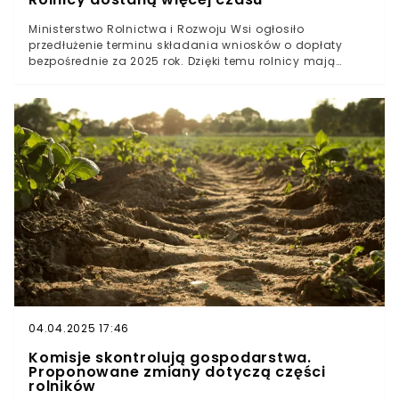
Ministerstwo Rolnictwa i Rozwoju Wsi ogłosiło
przedłużenie terminu składania wniosków o dopłaty
bezpośrednie za 2025 rok. Dzięki temu rolnicy mają
dodatkowe dwa i pół tygodnia na złożenie
dokumentów. Decyzja ta jest odpowiedzią na postulaty
środowisk rolniczych oraz trudne warunki pogodowe,
które utrudniły prace polowe wiosną tego roku.
04.04.2025 17:46
Komisje skontrolują gospodarstwa.
Proponowane zmiany dotyczą części
rolników