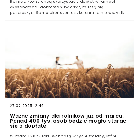
Rolnicy, którzy chcą skorzystać z dopłat w ramach
ekoschematu dobrostan zwierząt, muszą się
pospieszyć. Samo ukończenie szkolenia to nie wszystko
- konieczne jest dostarczenie specjalnego
zaświadczenia do ARiMR. Termin upływa już 21 marca, a
wielu wciąż tego nie zrobiło. Co grozi spóźnialskim?
27.02.2025 12:46
Ważne zmiany dla rolników już od marca.
Ponad 400 tys. osób będzie mogło starać
się o dopłatę
W marcu 2025 roku wchodzą w życie zmiany, które