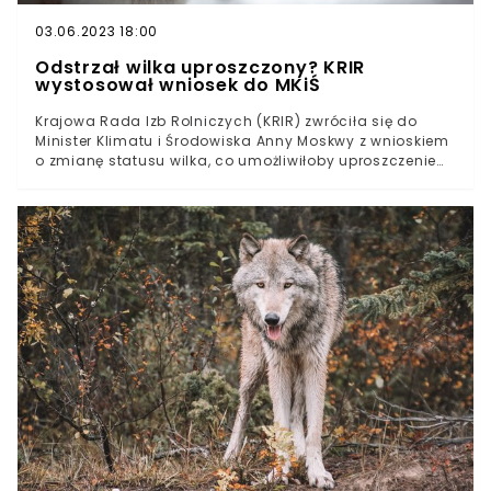
03.06.2023 18:00
Odstrzał wilka uproszczony? KRIR
wystosował wniosek do MKiŚ
Krajowa Rada Izb Rolniczych (KRIR) zwróciła się do
Minister Klimatu i Środowiska Anny Moskwy z wnioskiem
o zmianę statusu wilka, co umożliwiłoby uproszczenie
procedur odstrzału i regulację populacji tych
drapieżników. Rolnicy alarmują, że wzrost liczebności
wilków przyczynia się do coraz częstszych szkód w
gospodarstwach rolnych oraz stanowi bezpośrednie
zagrożenie dla zdrowia i życia mieszkańców obszarów
wiejskich.