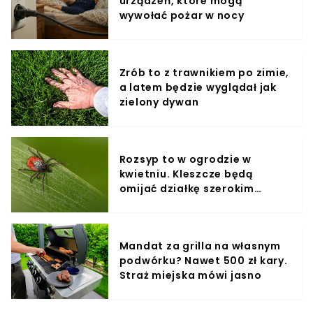
urządzeń, które mogą
wywołać pożar w nocy
Zrób to z trawnikiem po zimie,
a latem będzie wyglądał jak
zielony dywan
Rozsyp to w ogrodzie w
kwietniu. Kleszcze będą
omijać działkę szerokim
łukiem
Mandat za grilla na własnym
podwórku? Nawet 500 zł kary.
Straż miejska mówi jasno