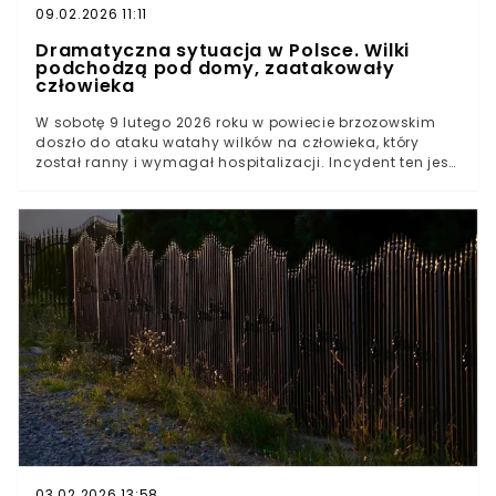
09.02.2026 11:11
Dramatyczna sytuacja w Polsce. Wilki
podchodzą pod domy, zaatakowały
człowieka
W sobotę 9 lutego 2026 roku w powiecie brzozowskim
doszło do ataku watahy wilków na człowieka, który
został ranny i wymagał hospitalizacji. Incydent ten jest
częścią szerszego problemu, ponieważ wilki w Polsce
coraz częściej podchodzą pod zabudowania i wywołują
napięcia w społecznościach wiejskich.Narastające
zagrożenie: ataki wilków na ludzi i zwierzęta
gospodarskieKonflikt między ochroną wilków a
bezpieczeństwem ludziJak zachować się w kontakcie z
wilkiem i komu zgłaszać zagrożenia
03.02.2026 13:58