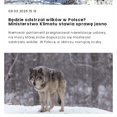
09.03.2026 15:13
Będzie odstrzał wilków w Polsce?
Ministerstwo Klimatu stawia sprawę jasno
Niemiecki parlament przegłosował nowelizację ustawy,
na mocy której znów dopuszcza się możliwość
odstrzału wilków. W Polsce, w obliczu rosnącej liczby
takich incydentów, a tym samum strat w
gospodarstwach, resort klimatu staje przed dylematem.
Ścisła ochrona czy bezpieczeństwo? A może wilki wcale
nie są groźne?W Polsce wilk pozostaje pod ścisłą
ochroną gatunkową, a każda próba samowolnego
odstrzału grozi karą do 5 lat pozbawienia
wolności.Generalny Dyrektor Ochrony Środowiska może
wydać natychmiastową zgodę na eliminację osobnika
stwarzającego bezpośrednie zagrożenie dla życia
mieszkańców.Skarb Państwa odpowiada za szkody
wyrządzone przez wilki, jednak rolnik musi udowodnić
stosowanie zabezpieczeń w postaci fladr lub
pastuchów elektrycznych.