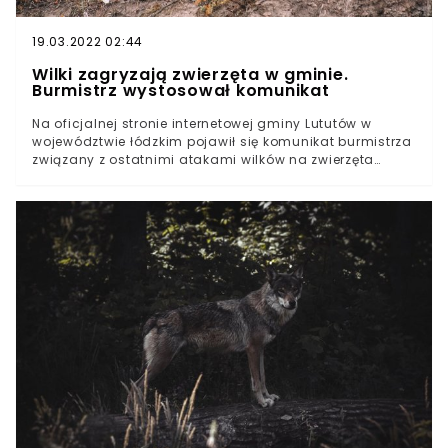
19.03.2022 02:44
Wilki zagryzają zwierzęta w gminie.
Burmistrz wystosował komunikat
Na oficjalnej stronie internetowej gminy Lututów w
województwie łódzkim pojawił się komunikat burmistrza
związany z ostatnimi atakami wilków na zwierzęta
gospodarskie. Wedle relacji jednego z mieszkańców
wataha zagryzła bydło należące do rolnika. W
komunikacie burmistrz gminy Marek Pikuła zaapelował
o ostrożność i niezbliżanie się do wilków. Wilki w
województwie łódzkim. Stanowisko burmistrzaJeszcze
niedawno sporadyczne wizyty wilków w pobliżu ludzkich
domostw zdarzały się głównie w południowej części
Polski. Ze względu na postępującą wycinkę lasów i
zabieranie terytoriów, na których zwyczajowo bytowały
wilki, drapieżniki te tracą dotychczasowe miejsca
żerowania. Wskutek tego wilki szukają pożywienia w
pobliżu gospodarstw domowych, nierzadko zagryzając
psy, kozy, owce, a nawet bydło. Stanowisko w sprawie
zajął burmistrz gminy Lututów (woj. łódzkie). Komunikat,
który pojawił się na oficjalnej stronie gminy jest m.in.
efektem zgłoszenia od jednego z mieszkańców