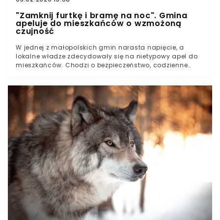
"Zamknij furtkę i bramę na noc". Gmina
apeluje do mieszkańców o wzmożoną
czujność
W jednej z małopolskich gmin narasta napięcie, a
lokalne władze zdecydowały się na nietypowy apel do
mieszkańców. Chodzi o bezpieczeństwo, codzienne
nawyki i wzmożoną czujność, szczególnie po zmroku.
Komunikat szybko zaczął krążyć wśród lokalnej
społeczności, budząc pytania i niepokój. Sytuacja jest
traktowana poważnie, a urzędnicy proszą o
przekazywanie informacji dalej. Co dokładnie
wydarzyło się w ostatnich dniach i dlaczego reakcja
była tak stanowcza?Władze biją na alarm. Mieszkańcy
proszeni o ostrożnośćCodzienne nawyki pod lupą.
Zalecenia nie są przypadkoweAtak w gminie Tuchów.
Władze ostrzegają przed wilkami