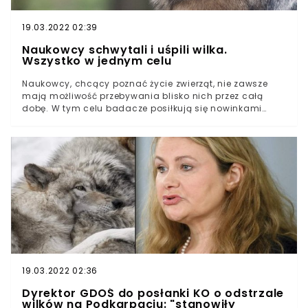
cielęta. Zwierzęta były już częściowo zjedzone przez
wilki.
19.03.2022 02:39
Naukowcy schwytali i uśpili wilka.
Wszystko w jednym celu
Naukowcy, chcący poznać życie zwierząt, nie zawsze
mają możliwość przebywania blisko nich przez całą
dobę. W tym celu badacze posiłkują się nowinkami
technologicznymi - tak właśnie stało się w przypadku
odłowionego i chwilowo uśpionego wilka z Puszczy
Świętokrzyskiej. Pracownicy fundacji SAVE Wildlife
Conservation Fund założyli zwierzęciu specjalną obrożę
telemetryczną. Jak zapowiadają, dzięki informacjom,
które rejestruje urządzenie, możliwe będzie dokładniejsze
śledzenie życia wilczej watahy. Wilk z Puszczy
Świętokrzyskiej otrzymał obrożęFundacja SAVE Wildlife
Conservation Fund zajmuje się szeroko rozumianą
ochroną fauny i flory - podejmowane przez jej
pracowników działania mają prowadzić do lepszego
zrozumienia i poszanowania natury. Jak podaje portal
echodnia.eu, 24 maja 2021 roku pracownicy Fundacji
19.03.2022 02:36
po trzech miesiącach prób odłowili dwuletniego,
Dyrektor GDOŚ do posłanki KO o odstrzale
ważącego 34 kilogramy samca. Po czasowym uśpieniu
wilków na Podkarpaciu: "stanowiły
zwierzęcia, naukowcy mogli bez obaw założyć wilkowi