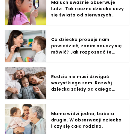
Maluch uważnie obserwuje
podwórku bawiła się trójka dzieci. Jeden z dorosłych,
ludzi. Tak roczne dziecko uczy
zobaczywszy walkę, postanowił przegonić drapieżnika.
się świata od pierwszych
Nie dziwi jednak, że wilk, po trudzie pogoni i łowów,
niechętnie oddalił się od swojej zdobyczy. Zapraszamy
miesięcy
do obejrzenia naszego najnowszego materiału wideo:
[EMBED-10]Później na miejscu pojawił się lekarz
weterynarii, który zabezpieczył sarnę. Jedna z kobiet,
Co dziecko próbuje nam
która poinformowała o zajściu sanockie media,
powiedzieć, zanim nauczy się
wskazała, że dzień wcześniej przy jednym z domów w
mówić? Jak rozpoznać te
okolicy wilki zagryzły psa. Mieszkanka powiatu
sanockiego nie ukrywa, że zarówno ona, jak i jej syn
sygnały?
obawiają się wychodzenia na zewnątrz.
Rodzic nie musi dźwigać
wszystkiego sam. Rozwój
dziecka zależy od całego
otoczenia.
Mama widzi jedno, babcia
drugie. W obserwacji dziecka
liczy się cała rodzina.