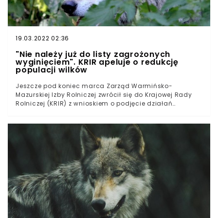
Wiemy, że bracia Virusa zostali zagryzieni przez te
drapieżniki pół roku wcześniej. Zapraszamy do
obejrzenia naszego najnowszego materiału wideo:
[EMBED-5]
19.03.2022 02:36
"Nie należy już do listy zagrożonych
wyginięciem". KRIR apeluje o redukcję
populacji wilków
Jeszcze pod koniec marca Zarząd Warmińsko-
Mazurskiej Izby Rolniczej zwrócił się do Krajowej Rady
Rolniczej (KRIR) z wnioskiem o podjęcie działań
związanych z narastającym problemem, jakim są wilki.
W piśmie zwrócono uwagę na to, by KRIR skierowała
wniosek do Ministra Środowiska w sprawie
"konieczności zmiany prawa polegającej na
dopuszczeniu działań umożliwiających zmniejszenie
liczebności populacji wilka". Jak wskazywała
Warmińsko-Mazurska Izba Rolnicza zarówno rolnicy,
leśnicy, jak i przedstawiciele kół łowieckich zwracali
uwagę na to, że w ostatnim czasie znacząco wzrosła
liczba wilków w regionie. Obecnie są częściej spotykane
w lasach. Co więcej, jak wskazano w piśmie, ofiarami
wilków coraz częściej padają psy utrzymywane w
gospodarstwach rolnych. - Brak naturalnego wroga