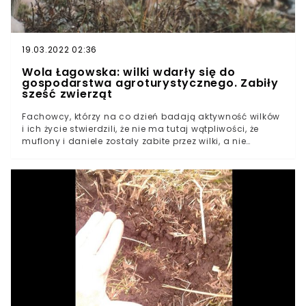
19.03.2022 02:36
Wola Łagowska: wilki wdarły się do
gospodarstwa agroturystycznego. Zabiły
sześć zwierząt
Fachowcy, którzy na co dzień badają aktywność wilków
i ich życie stwierdzili, że nie ma tutaj wątpliwości, że
muflony i daniele zostały zabite przez wilki, a nie
zdziczałe psy. Wilki zaatakowały zwierzęta w
gospodarstwie agroturystycznymDo porażającego
zdarzenia doszło 30 marca 2021 roku w Woli Łagowskiej
w gminie Łagów na terenie województwa
świętokrzyskiego. Pracownik gospodarstwa
agroturystycznego przyszedł z rana do zwierząt w
zagrodach, by je nakarmić. Niestety, obraz, który
zobaczył, na długo pozostanie w jego pamięci: jego
oczom ukazała się szóstka zagryzionych danieli i
muflonów. Co więcej, na miejscu nadal grasowały wilki.
Wedle relacji pracownika gospodarstwa
agroturystycznego, drapieżników było cztery lub pięć.
Na widok człowieka czym prędzej uciekły pod