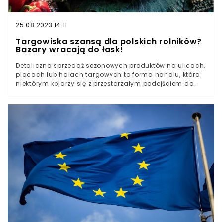
25.08.2023 14:11
Targowiska szansą dla polskich rolników?
Bazary wracają do łask!
Detaliczna sprzedaż sezonowych produktów na ulicach,
placach lub halach targowych to forma handlu, która
niektórym kojarzy się z przestarzałym podejściem do
prowadzenia biznesu. Jednak okazuje się, że
zdecydowana większość Polaków chętnie kupuje świeże
towary w tego typu miejscach. Wiele wskazuje na to, że
bazary mogą być szansą dla licznej grupy
producentów podstawowych produktów spożywczych.