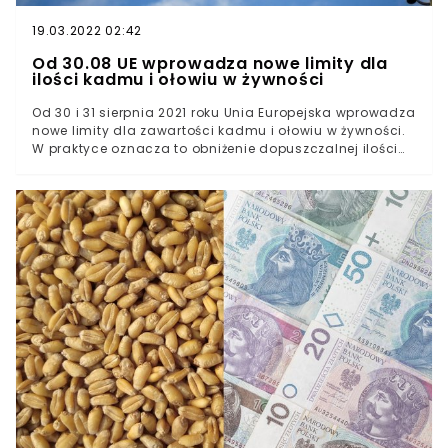
19.03.2022 02:42
Od 30.08 UE wprowadza nowe limity dla
ilości kadmu i ołowiu w żywności
Od 30 i 31 sierpnia 2021 roku Unia Europejska wprowadza
nowe limity dla zawartości kadmu i ołowiu w żywności.
W praktyce oznacza to obniżenie dopuszczalnej ilości
związków rakotwórczych w produktach spożywczych.
Działanie to jest skorelowane z unijną polityką
promowania i zwiększania dostępności zdrowej
żywności w krajach Europy. Unia Europejska wprowadza
nowe limity dla kadmu i ołowiu w żywnościZmiana
unijnych przepisów jest z pewnością dobrą informacją
dla milionów Europejczyków: od 30 sierpnia
zmniejszona zostaje dopuszczalna ilość ołowiu, a od 31
sierpnia ilość kadmu w pożywieniu sprzedawanym w
sklepach spożywczych. Wymienione substancje mogą
przyczynić się do powstawania poważnych schorzeń, a
surowsze restrykcje nakładane na producentów
żywności mają szansę wspomóc walkę z rakiem w
Europie. Celem zarządzenia Unii Europejskiej jest nie
tylko walka z powszechnymi chorobami, lecz również
popularyzowanie dostępności zdrowej żywności. W