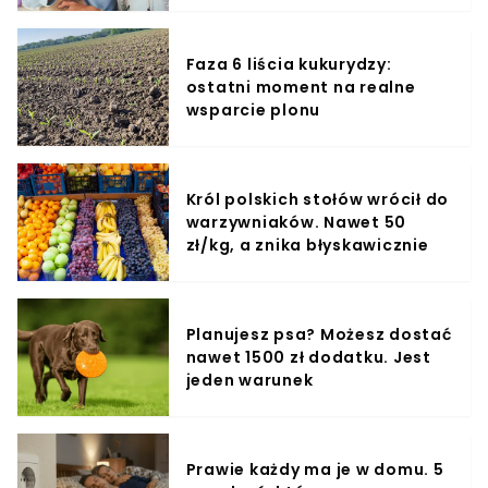
Faza 6 liścia kukurydzy:
ostatni moment na realne
wsparcie plonu
Król polskich stołów wrócił do
warzywniaków. Nawet 50
zł/kg, a znika błyskawicznie
Planujesz psa? Możesz dostać
nawet 1500 zł dodatku. Jest
jeden warunek
Prawie każdy ma je w domu. 5