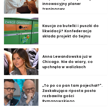
innowacyjny planer
treningowy
Kaucja za butelki i puszki do
likwidacji? Konfederacja
składa projekt do Sejmu
Anna Lewandowska już w
Chicago. Nie do wiary, co
upchnęła w walizkach
„To po co pan tam pojechał?".
Zaskakująca riposta posła
rozbawiła gości
Rymanowskiego