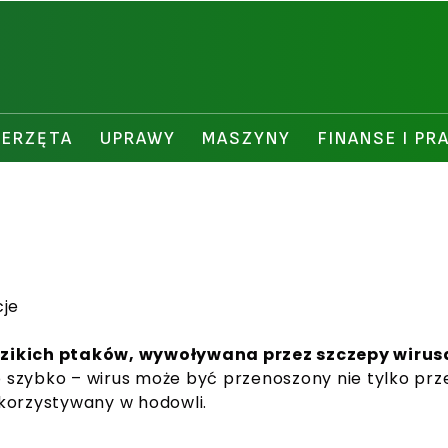
IERZĘTA
UPRAWY
MASZYNY
FINANSE I PR
cje
dzikich ptaków, wywoływana przez szczepy wirusa
zo szybko – wirus może być przenoszony nie tylko pr
korzystywany w hodowli.