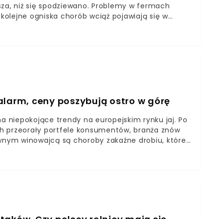
sza, niż się spodziewano. Problemy w fermach
olejne ogniska chorób wciąż pojawiają się w
ejną falę kryzysu w produkcji drobiu?
a alarm, ceny poszybują ostro w górę
na niepokojące trendy na europejskim rynku jaj. Po
h przeorały portfele konsumentów, branża znów
ównym winowajcą są choroby zakaźne drobiu, które
ich falach epidemii.