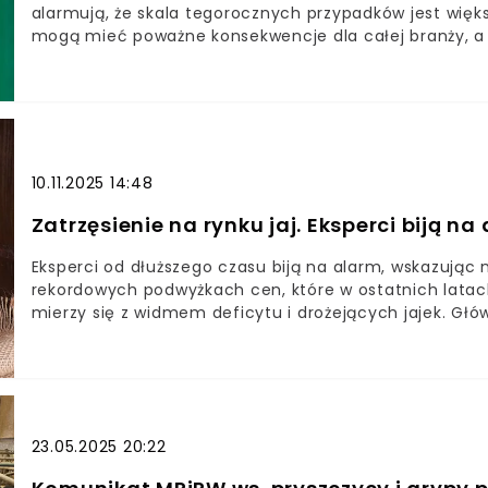
alarmują, że skala tegorocznych przypadków jest więk
mogą mieć poważne konsekwencje dla całej branży, a k
różnych regionach kraju. Czy Polska jest gotowa na kol
10.11.2025 14:48
Zatrzęsienie na rynku jaj. Eksperci biją n
Eksperci od dłuższego czasu biją na alarm, wskazując 
rekordowych podwyżkach cen, które w ostatnich latac
mierzy się z widmem deficytu i drożejących jajek. Gł
skutecznie uniemożliwiają odbudowę stad po poprzedn
23.05.2025 20:22