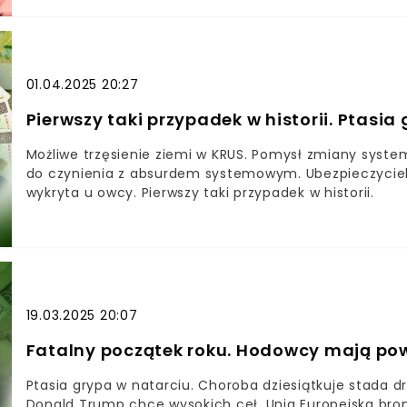
dyskontowych wycofuje produkty od jednego ze swoi
01.04.2025 20:27
Pierwszy taki przypadek w historii. Ptasia
Możliwe trzęsienie ziemi w KRUS. Pomysł zmiany syst
do czynienia z absurdem systemowym. Ubezpieczyciele
wykryta u owcy. Pierwszy taki przypadek w historii.
19.03.2025 20:07
Fatalny początek roku. Hodowcy mają po
Ptasia grypa w natarciu. Choroba dziesiątkuje stada dr
Donald Trump chce wysokich ceł, Unia Europejska broni