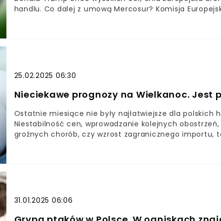
handlu. Co dalej z umową Mercosur? Komisja Europejs
25.02.2025 06:30
Nieciekawe prognozy na Wielkanoc. Jest 
Ostatnie miesiące nie były najłatwiejsze dla polskich
Niestabilność cen, wprowadzanie kolejnych obostrzeń,
groźnych chorób, czy wzrost zagranicznego importu, to
kolei hodowcy kur prognozują, jak będzie wyglądać sy
to optymistyczne przewidywania.
31.01.2025 06:06
Grypa ptaków w Polsce. W ogniskach znaj