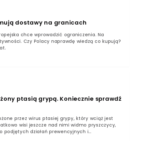
ymują dostawy na granicach
Europejska chce wprowadzić ograniczenia. Na
żywności. Czy Polacy naprawdę wiedzą co kupują?
at.
ożony ptasią grypą. Koniecznie sprawdź
ne przez wirus ptasiej grypy, który wciąż jest
tkowo wisi jeszcze nad nimi widmo pryszczycy,
mo podjętych działań prewencyjnych i
so, które może być skażone wirusem. Sieć sklepów