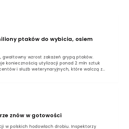
liony ptaków do wybicia, osiem
y, gwałtowny wzrost zakażeń grypą ptaków.
e koniecznością utylizacji ponad 2 mln sztuk
entów i służb weterynaryjnych, które walczą z
aków. Ogromna fala stratKonsekwencje dla branży.
a bardzo szybko. Jak reagować?
rze znów w gotowości
ji w polskich hodowlach drobiu. Inspektorzy