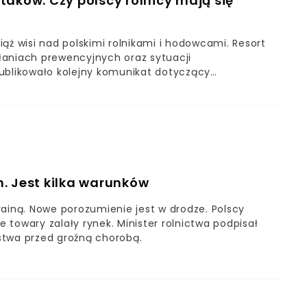
taków. Czy polscy rolnicy mają się
ąż wisi nad polskimi rolnikami i hodowcami. Resort
łaniach prewencyjnych oraz sytuacji
publikowało kolejny komunikat dotyczący
. Jest kilka warunków
rainą. Nowe porozumienie jest w drodze. Polscy
e towary zalały rynek. Minister rolnictwa podpisał
stwa przed groźną chorobą.