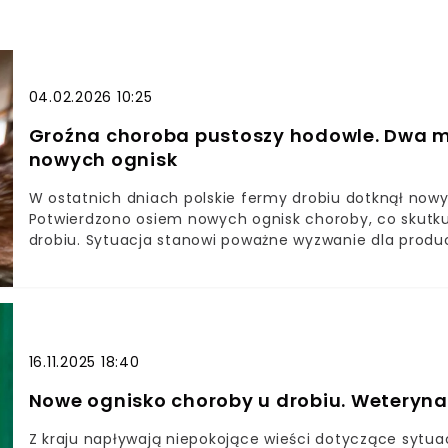
04.02.2026 10:25
Groźna choroba pustoszy hodowle. Dwa mi
nowych ognisk
W ostatnich dniach polskie fermy drobiu dotknął now
Potwierdzono osiem nowych ognisk choroby, co skutkuj
drobiu. Sytuacja stanowi poważne wyzwanie dla produc
rozprzestrzenianiem się wirusa.Nowe ogniska grypy pt
Lista ognisk z ostatniego tygodniaGrypa ptaków dział
16.11.2025 18:40
Nowe ognisko choroby u drobiu. Weteryna
Z kraju napływają niepokojące wieści dotyczące sytuac