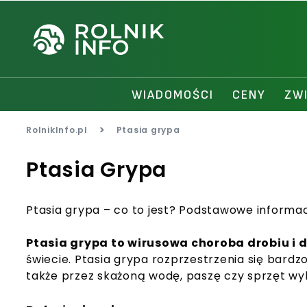
WIADOMOŚCI
CENY
ZW
>
RolnikInfo.pl
Ptasia grypa
Ptasia Grypa
Ptasia grypa – co to jest? Podstawowe informa
Ptasia grypa to wirusowa choroba drobiu i 
świecie. Ptasia grypa rozprzestrzenia się bard
także przez skażoną wodę, paszę czy sprzęt wy