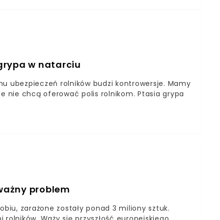
ch dostawców.
 grypa w natarciu
emu ubezpieczeń rolników budzi kontrowersje. Mamy
 nie chcą oferować polis rolnikom. Ptasia grypa
ważny problem
obiu, zarażone zostały ponad 3 miliony sztuk.
 rolników. Waży się przyszłość europejskiego