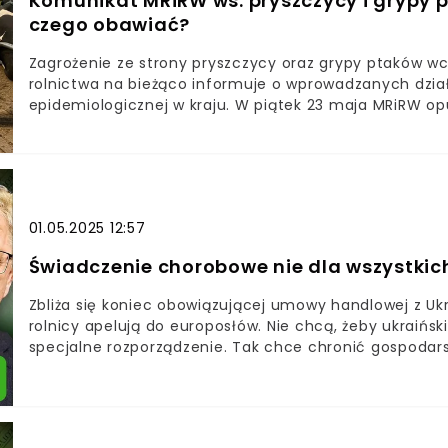
Komunikat MRiRW ws. pryszczycy i grypy p
czego obawiać?
Zagrożenie ze strony pryszczycy oraz grypy ptaków wci
rolnictwa na bieżąco informuje o wprowadzanych dzia
epidemiologicznej w kraju. W piątek 23 maja MRiRW o
postanowień Zespół Zarządzania Kryzysowego.
01.05.2025 12:57
Świadczenie chorobowe nie dla wszystkich
Zbliża się koniec obowiązującej umowy handlowej z Uk
rolnicy apelują do europosłów. Nie chcą, żeby ukraiński
specjalne rozporządzenie. Tak chce chronić gospodar