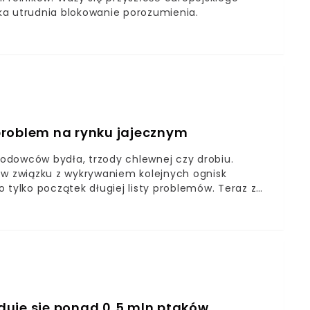
ka utrudnia blokowanie porozumienia.
problem na rynku jajecznym
 hodowców bydła, trzody chlewnej czy drobiu.
 w związku z wykrywaniem kolejnych ognisk
 tylko początek długiej listy problemów. Teraz z
tuacja rynkowa na chwilę przed Wielkanocą. Nie są
duje się ponad 0,5 mln ptaków