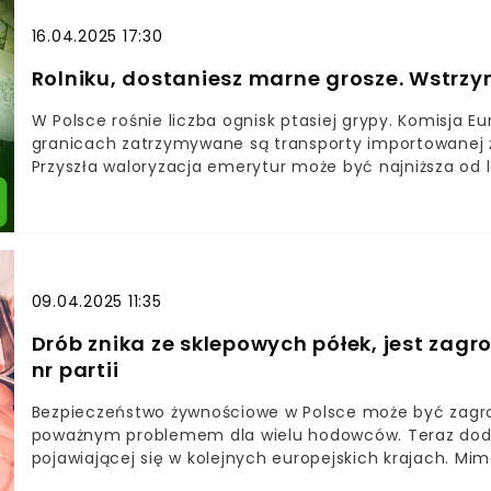
16.04.2025 17:30
Rolniku, dostaniesz marne grosze. Wstrz
W Polsce rośnie liczba ognisk ptasiej grypy. Komisja 
granicach zatrzymywane są transporty importowanej 
Przyszła waloryzacja emerytur może być najniższa od l
09.04.2025 11:35
Drób znika ze sklepowych półek, jest zagr
nr partii
Bezpieczeństwo żywnościowe w Polsce może być zagrożo
poważnym problemem dla wielu hodowców. Teraz doda
pojawiającej się w kolejnych europejskich krajach. Mi
restrykcyjnych kontroli, w sprzedaży pojawiło się mię