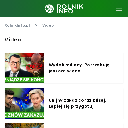
>
RolnikInfo.pl
Video
Video
Wydali miliony. Potrzebują
jeszcze więcej
Unijny zakaz coraz bliżej.
Lepiej się przygotuj