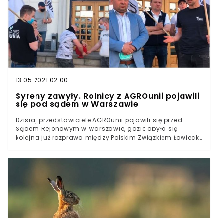
obejrzenia naszego materiału wideo:
13.05.2021 02:00
Syreny zawyły. Rolnicy z AGROunii pojawili
się pod sądem w Warszawie
Dzisiaj przedstawiciele AGROunii pojawili się przed
Sądem Rejonowym w Warszawie, gdzie obyła się
kolejna już rozprawa między Polskim Związkiem Łowiecki
a Filipem Pawlikiem członkiem AGROunii. Jak
przypomniał Michał Kołodziejczak, poprzednia rozprawa
w sprawie odbyła się ponad miesiąc temu, o czym
więcej pisaliśmy >tutaj<.- Polski Związek Łowiecki
oskarża nas i kolegę Filipa [Pawlika - przyp. red], że
została przez nas zabrana ich tablica, że ktoś z nas ją
ukradł, co jest absurdalne. Oni, zamiast zająć się tym,
czym powinni, to chcą oskarżać rolników i ich dobre
imię niszczyć - mówił dziś o sprawie Michał