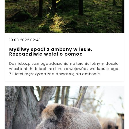
19.03.2022 02:43
Myśliwy spadł z ambony w lesie.
Rozpaczliwie wołał o pomoc
Do niebezpiecznego zdarzenia na terenie leśnym doszło
w ostatnich dniach na terenie województwa lubuskiego.
71-letni mężczyzna znajdował się na ambonie
myśliwskiej. W pewnym momencie spadł z wysokości
kliku metrów, doznając poważnych obrażeń biodra. Po
godzinie nawoływań o pomoc, poszkodowanego
usłyszały dwie przypadkowe kobiety, które
zaalarmowały o zdarzeniu odpowiednie służby. Myśliwy
spadł z ambonyInformację o niebezpiecznym
zdarzeniu, do którego doszło w jednym z kompleksów
leśnych na terenie województwa lubuskiego przekazała
Komenda Powiatowa Policji w Strzelcach Krajeńskich. W
piątek 3 września 2021 roku 71-letni myśliwy przebywał w