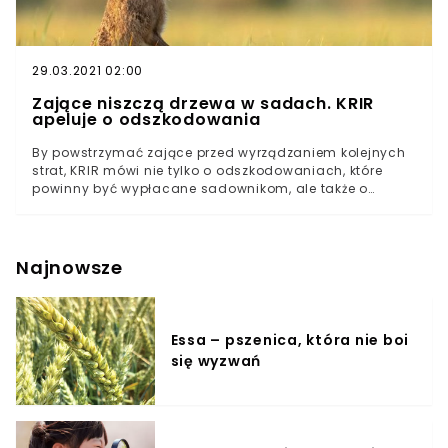
Kołodziejczak. Zapraszamy do obejrzenia naszego
materiału wideo:
29.03.2021 02:00
Zające niszczą drzewa w sadach. KRIR
apeluje o odszkodowania
By powstrzymać zające przed wyrządzaniem kolejnych
strat, KRIR mówi nie tylko o odszkodowaniach, które
powinny być wypłacane sadownikom, ale także o
kontrolowanym odstrzale zajęcy przez Polski Związek
Łowiecki. Zające, które niszczą drzewa w
sadachNiszczenie pracy rolników i sadowników przez
dziką zwierzynę nie jest żadną nowością. Dziki, sarny,
Najnowsze
łosie oraz zające - wszystkie te stworzenia walczą o
swoje przetrwanie, nie zawsze w sposób, który podoba
się mieszkańcom wsi. W komunikacie na swojej stronie
internetowej Krajowa Rada Izb Rolniczych napisała, że
Essa – pszenica, która nie boi
16 marca 2021 roku zwróciła się do przewodniczącego
się wyzwań
Polskiego Związku Łowieckiego o pomoc i interwencję w
kwestii szkód wyrządzanych przez zające w polskich
sadach. W informacji zawarto tezę, że populacja tych
zwierząt jest liczna, co wpływa na potężne zniszczenia
młodych drzew owocowych. W zaistniałej sytuacji KRIR