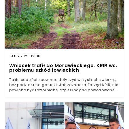
wchodzących w skład prawideł strzelań myśliwskich.
Wyjątkiem od reguły będą tutaj mistrzostwa i zawody
centralne.Wszystko to będzie dostępne dla posiadaczy
tzw. Legitymacji Juniora PZŁ, przeznaczonej dla dzieci
członków Związku. Zapraszamy do obejrzenia naszego
najnowszego materiału wideo: [EMBED-15]By uzyskać
dokument, należy złożyć stosowny wniosek do PZŁ wraz z
dowodem ubezpieczenia i aktualnym orzeczeniem
lekarskim. Na stronie Związku możemy przeczytać
następujące słowa:
19.05.2021 02:00
Wniosek trafił do Morawieckiego. KRIR ws.
problemu szkód łowieckich
Takie podejście powinno dotyczyć wszystkich zwierząt,
bez podziału na gatunki. Jak zaznacza Zarząd KRIR, nie
powinno być rozróżniane, czy szkody są powodowane
przez zwierzęta łowne, czy na przykład dziko żyjące
ptaki. - W ostatnim czasie obserwuje się znaczny wzrost
liczebności zwierzyny łownej, która wychodzi na pola,
powodując straty w uprawach i płodach rolnych.
Ponadto, coraz większy problem stanowi również dzikie
ptactwo - pokreśla KRIR, informując, że problem ten jest
szczególnie dotkliwy na wiosnę. Zapraszamy do