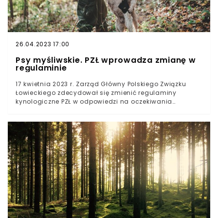
26.04.2023 17:00
Psy myśliwskie. PZŁ wprowadza zmianę w
regulaminie
17 kwietnia 2023 r. Zarząd Główny Polskiego Związku
Łowieckiego zdecydował się zmienić regulaminy
kynologiczne PZŁ w odpowiedzi na oczekiwania
środowiska myśliwskiego. Od tej pory wystarczy, by pies
zgłoszony do imprezy organizowanej przez PZŁ był
zachipowany, by mógł potwierdzić swoją użytkowość.