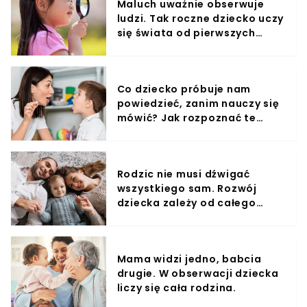
Maluch uważnie obserwuje
zaapelował o kontrolowany odstrzał zajęcy i
ludzi. Tak roczne dziecko uczy
wypłacanie rekompensat finansowych sadownikom za
się świata od pierwszych
szkody łowieckie. Zapraszamy do obejrzenia naszego
najnowszego materiału wideo: [EMBED-3]Warto dodać,
miesięcy
że według danych GUS i portalu eduscience.pl,
liczebność zająca nie jest wysoka - jej szczyt w Polsce
przypadał na połowę lat 70. XX wieku, kiedy to
Co dziecko próbuje nam
odnotowano ponad 3 miliony zwierząt tego gatunku. Od
powiedzieć, zanim nauczy się
końca lat 90. XX do 2011 roku populacja zajęcy znacznie
mówić? Jak rozpoznać te
się zmniejszyła, licząc jedynie pół miliona. Od 2015 roku
obserwujemy stopniowy, łagodny wzrost liczebności
sygnały?
zajęcy w Polsce, lecz populacja ta z pewnością nie
przekracza miliona sztuk.
Rodzic nie musi dźwigać
wszystkiego sam. Rozwój
dziecka zależy od całego
otoczenia.
Mama widzi jedno, babcia
drugie. W obserwacji dziecka
liczy się cała rodzina.