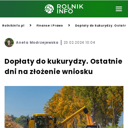
>
>
RolnikInfo.pl
Finanse i Prawo
Dopłaty do kukurydzy. Ostatni
Aneta Modrzejewska
23.02.2024 10:04
Dopłaty do kukurydzy. Ostatnie
dni na złożenie wniosku