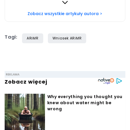
specjalistką zarządzania jakością. Z wyboru jestem
rolniczką z satysfakcją łamiącą stereotypy.
Fascynuje mnie zielarstwo i tworzenie własnego
Zobacz wszystkie artykuły autora >
ogrodu.
Tagi:
ARiMR
Wniosek ARiMR