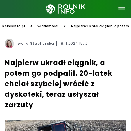
>
>
RolnikInfo.pl
Wiadomości
Najpierw ukradł ciągnik, a potem g
Iwona Stachurska
18.11.2024 15:12
Najpierw ukradł ciągnik, a
potem go podpalił. 20-latek
chciał szybciej wrócić z
dyskoteki, teraz usłyszał
zarzuty