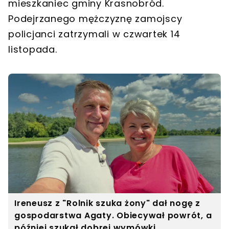
mieszkaniec gminy Krasnobród.
Podejrzanego mężczyznę zamojscy
policjanci zatrzymali w czwartek 14
listopada.
Ireneusz z "Rolnik szuka żony" dał nogę z
gospodarstwa Agaty. Obiecywał powrót, a
później szukał dobrej wymówki