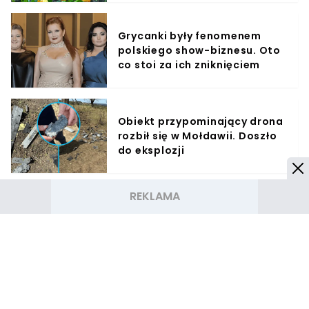
Grycanki były fenomenem
polskiego show-biznesu. Oto
co stoi za ich zniknięciem
Obiekt przypominający drona
rozbił się w Mołdawii. Doszło
do eksplozji
Lepsza relacja z Twoim psem
dzięki hau.plan – poznaj
innowacyjny planer
treningowy
Jest decyzja rządu ws. 14.
emerytury. Pieniądze trafią