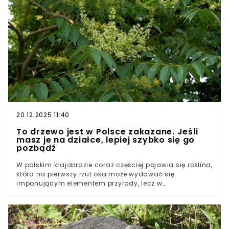
bardziej wytrzymała, niż przypuszczamy, a odpowiednia
reanimacja może przynieść zaskakujące efekty.
Wyjaśniamy, jak krok po kroku uratować przemarzniętą
roślinę.Rośliny domowe też mogą przemarznąćPo tym
poznasz, że roślina przemarzłaJak uratować
przemarzniętą roślinę? Wyjaśniamy krok po kroku
20.12.2025 11:40
To drzewo jest w Polsce zakazane. Jeśli
masz je na działce, lepiej szybko się go
pozbądź
W polskim krajobrazie coraz częściej pojawia się roślina,
która na pierwszy rzut oka może wydawać się
imponującym elementem przyrody, lecz w
rzeczywistości stanowi śmiertelne zagrożenie dla
rodzimej flory. Mowa o gatunku, który przywędrował do
nas z dalekiej Azji i w błyskawicznym tempie zaczął
kolonizować kolejne tereny, wypierając nasze rodzime