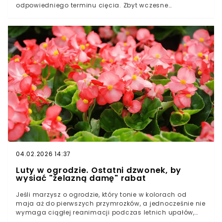
odpowiedniego terminu cięcia. Zbyt wczesne
przycinanie może osłabić drzewo, a niewłaściwa
technika sprzyjać chorobom i deformacjom korony.
Prawidłowe cięcie to klucz do zdrowego, pięknego
drzewa, które będzie rosło bezpiecznie przez wiele
lat. Techniki cięcia brzozy i zasady pielęgnacji dla
bezpiecznej koronyKiedy najlepiej przycinać brzozę –
terminy, które chronią zdrowie drzewaBłędy przy
przycinaniu i skuteczne formowanie kształtu drzewa
04.02.2026 14:37
Luty w ogrodzie. Ostatni dzwonek, by
wysiać "żelazną damę" rabat
Jeśli marzysz o ogrodzie, który tonie w kolorach od
maja aż do pierwszych przymrozków, a jednocześnie nie
wymaga ciągłej reanimacji podczas letnich upałów,
odpowiedź jest jedna: Begonia stale kwitnąca (Begonia