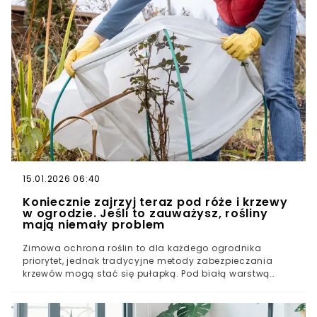
które nie tylko wytrzymają ujemne temperatury, ale
wręcz potrzebują chłodu, by pokazać swoje prawdziwe
oblicze? Wybraliśmy trzy gatunki, które odmienią twój
ogród, gdy wszystko inne wokół szarzeje.Czy zimowe
sadzenie w ogóle ma sens?Rośliny sadzone zimą. Trzej
wielbiciele mrozuJak zadbać o rośliny zimą?
15.01.2026 06:40
Koniecznie zajrzyj teraz pod róże i krzewy
w ogrodzie. Jeśli to zauważysz, rośliny
mają niemały problem
Zimowa ochrona roślin to dla każdego ogrodnika
priorytet, jednak tradycyjne metody zabezpieczania
krzewów mogą stać się pułapką. Pod białą warstwą
ochronnego materiału często rozgrywa się cichy
dramat, który wychodzi na jaw dopiero wiosną. Biały
nalot na pędach to sygnał, że nasza troska o ogród