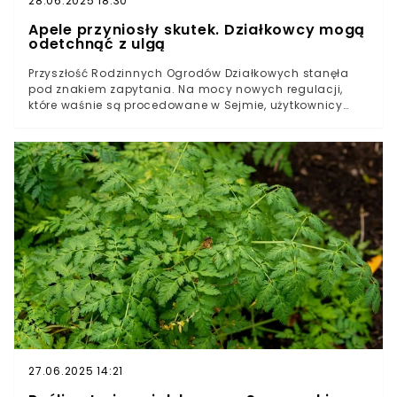
28.06.2025 18:30
Apele przyniosły skutek. Działkowcy mogą
odetchnąć z ulgą
Przyszłość Rodzinnych Ogrodów Działkowych stanęła
pod znakiem zapytania. Na mocy nowych regulacji,
które waśnie są procedowane w Sejmie, użytkownicy
działek ROD mieli zostać pozbawieni swoich
podstawowych praw. Różne środowiska apelowały o
poprawki w specustawie i wygląda na to, że ich
argumenty padły na podatny grunt — już wiadomo co
dalej z wywłaszczeniami.
27.06.2025 14:21