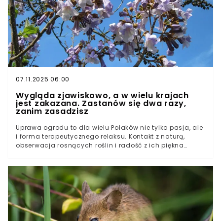
07.11.2025 06:00
Wygląda zjawiskowo, a w wielu krajach
jest zakazana. Zastanów się dwa razy,
zanim zasadzisz
Uprawa ogrodu to dla wielu Polaków nie tylko pasja, ale
i forma terapeutycznego relaksu. Kontakt z naturą,
obserwacja rosnących roślin i radość z ich piękna
przynoszą wymierne korzyści dla zdrowia fizycznego i
psychicznego. Jednak nawet w pozornie niewinnej
przestrzeni ogrodowej czyhają pułapki, a niewiedza
może słono kosztować. O ile pewne rośliny są w Polsce
wprost zakazane, o tyle inne, choć legalne, mogą
okazać się tykającą bombą ekologiczną. Na to drzewo
ogrodnicy muszą uważać.