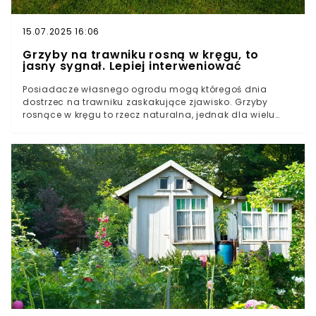
15.07.2025 16:06
Grzyby na trawniku rosną w kręgu, to
jasny sygnał. Lepiej interweniować
Posiadacze własnego ogrodu mogą któregoś dnia
dostrzec na trawniku zaskakujące zjawisko. Grzyby
rosnące w kręgu to rzecz naturalna, jednak dla wielu
osób niepożądana. Efekty ich obecności mogą uderzać
w gusta estetyczne i nie tylko. W tej sytuacji lepiej jest
zainterweniować, są sposoby na pozbycie się ich z
ogrodu.