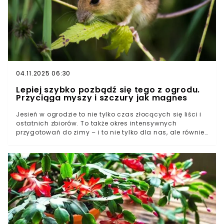
04.11.2025 06:30
Lepiej szybko pozbądź się tego z ogrodu.
Przyciąga myszy i szczury jak magnes
Jesień w ogrodzie to nie tylko czas złocących się liści i
ostatnich zbiorów. To także okres intensywnych
przygotowań do zimy – i to nie tylko dla nas, ale również
dla wszelkiej maści szkodników. Wraz ze spadkiem
temperatur i kurczącymi się zasobami pożywienia, cała
armia nieproszonych gości szuka ciepłego,
bezpiecznego i pełnego jedzenia schronienia na
nadchodzące, mroźne miesiące. Nasze ogrody, altany,
kompostowniki, a wreszcie domy i piwnice stają się dla
nich celem numer jeden. Wiele osób, nieświadomie
popełniając proste błędy, dosłownie wystawia
gryzoniom zaproszenie, którego skutki będą
katastrofalne.