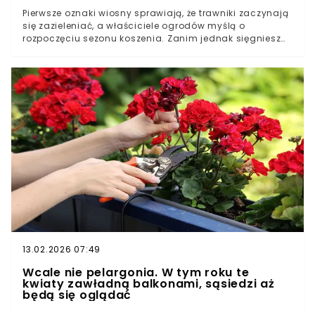
Pierwsze oznaki wiosny sprawiają, że trawniki zaczynają
się zazieleniać, a właściciele ogrodów myślą o
rozpoczęciu sezonu koszenia. Zanim jednak sięgniesz
po kosiarkę, warto sprawdzić, kiedy i jak wykonać
pierwszy zabieg, aby nie zaszkodzić murawie. Błędy
popełnione na tym etapie mogą osłabić trawnik na
wiele miesięcy.Kiedy trawa jest gotowa na pierwsze
koszenie po zimieNajczęstsze błędy, które niszczą
murawę wczesną wiosnąJak prawidłowo przygotować
trawnik i kosiarkę
13.02.2026 07:49
Wcale nie pelargonia. W tym roku te
kwiaty zawładną balkonami, sąsiedzi aż
będą się oglądać