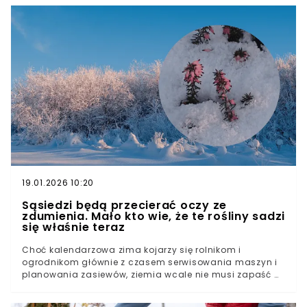
zaprosić go do własnego ogrodu? To wyzwanie dla
ambitnych miłośników przyrody, ale gra jest warta
świeczki.Zimorodek nie przyleci do karmnika z ziarnem.
Nie skusi go słonina ani kule tłuszczowe. To drapieżnik
doskonały, wyspecjalizowany w polowaniu na wodne
stworzenia. Aby zobaczyć ten "błękitny pocisk" za
oknem, musisz stworzyć mu kompletny ekosystem. Oto
naukowo potwierdzone metody, które zwiększą Twoje
szanse.
19.01.2026 10:20
Sąsiedzi będą przecierać oczy ze
zdumienia. Mało kto wie, że te rośliny sadzi
się właśnie teraz
Choć kalendarzowa zima kojarzy się rolnikom i
ogrodnikom głównie z czasem serwisowania maszyn i
planowania zasiewów, ziemia wcale nie musi zapaść w
głęboki sen. Okazuje się, że przy sprzyjającej aurze
„martwy sezon” to pojęcie względne. Czy istnieją rośliny,