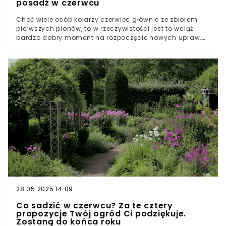
posadź w czerwcu
Choć wiele osób kojarzy czerwiec głównie ze zbiorem
pierwszych plonów, to w rzeczywistości jest to wciąż
bardzo dobry moment na rozpoczęcie nowych upraw.
Stabilne temperatury, długie dni i wilgotna gleba
sprzyjają rozwojowi wielu gatunkom warzyw, które
można bez przeszkód sadzić nawet po połowie
miesiąca.
28.05.2025 14:09
Co sadzić w czerwcu? Za te cztery
propozycje Twój ogród Ci podziękuje.
Zostaną do końca roku