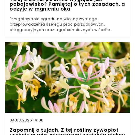
pobojowisko? Pamiętaj o tych zasadach, a
odżyje w mgnieniu oka
Przygotowanie ogrodu na wiosnę wymaga
przeprowadzenia szeregu prac porządkowych,
pielęgnacyjnych oraz agrotechnicznych w ściśle
określonych terminach. Prawidłowa sekwencja działań
– od sprzątania po zimie, przez cięcie krzewów, aż po
regenerację trawnika – determinuje kondycję roślin w
nadchodzącym sezonie wegetacyjnym. Kluczowe
znaczenie ma dostosowanie tempa prac do
aktualnych warunków pogodowych oraz specyfiki
posiadanych gatunków roślin.
04.03.2026 14:00
Zapomnij o tujach. Z tej rośliny żywopłot
urośnie w mig, wieczorami wydziela piękny