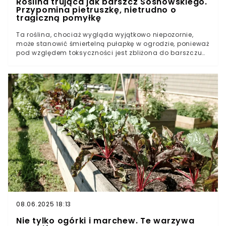
Roślina trująca jak barszcz Sosnowskiego.
Przypomina pietruszkę, nietrudno o
tragiczną pomyłkę
Ta roślina, chociaż wygląda wyjątkowo niepozornie,
może stanowić śmiertelną pułapkę w ogrodzie, ponieważ
pod względem toksyczności jest zbliżona do barszczu
Sosnowskiego. Łatwo się pomylić, ponieważ jej listki
przypominają natkę pietruszki, a korzeń wygląda niemal
jak pasternak. Najlepiej jak najszybciej usunąć ją z
działki.
08.06.2025 18:13
Nie tylko ogórki i marchew. Te warzywa