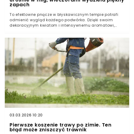
zapach
To efektowne pnącze w błyskawicznym tempie potrafi
odmienić wygląd każdego podwórka. Dzięki swoim
dekoracyjnym kwiatom i intensywnemu aromatowi,
porównywanemu do najdroższych perfum, staje się
coraz poważniejszą konkurencją dla nudnych tui. Czy to
właśnie on jest kluczem do stworzenia idealnego,
naturalnego parawanu, który zapewni nam upragnioną
prywatność?Elegancja zamiast nudnych tui i
„betonozy”Wszyscy sąsiedzi będą dopytywać o ten
zapach - porównuje się go do drogich perfumJaką
odmianę wybrać, aby najlepiej pasowała do naszego
ogrodu?Jak poradzić sobie z rośliną, która rozrasta się
za szybko?
03.03.2026 10:20
Pierwsze koszenie trawy po zimie. Ten
błąd może zniszczyć trawnik