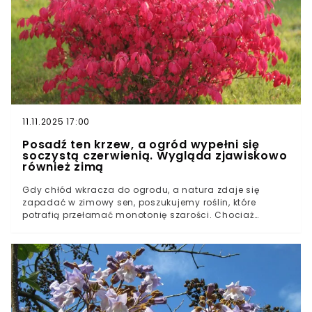
11.11.2025 17:00
Posadź ten krzew, a ogród wypełni się
soczystą czerwienią. Wygląda zjawiskowo
również zimą
Gdy chłód wkracza do ogrodu, a natura zdaje się
zapadać w zimowy sen, poszukujemy roślin, które
potrafią przełamać monotonię szarości. Chociaż
większość gatunków czeka na wiosnę, istnieją takie,
które swój czas świetności, a nawet kwitnienia,
przeżywają właśnie w najchłodniejszych miesiącach
roku. Ten krzew będzie efektowną ozdobą naszego
ogrodu i wprowadzi do niego jaskrawe akcenty.