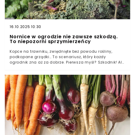
16.10.2025 10:30
Nornice w ogrodzie nie zawsze szkodzą.
To niepozorni sprzymierzeńcy
Kopce na trawniku, zwiędnięte bez powodu rośliny,
podkopane grządki… To scenariusz, który każdy
ogrodnik zna aż za dobrze. Pierwsza myśl? Szkodnik! Ale
czy nornice w ogrodzie to wyłącznie problem, którego
trzeba się pozbyć za wszelką cenę? Zanim sięgniemy po
radykalne środki, warto spojrzeć na tego małego ssaka
z innej perspektywy. Okazuje się, że jego działalność ma
dwie strony medalu.