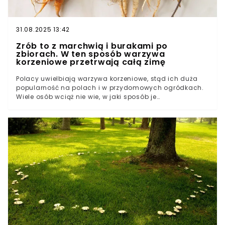
31.08.2025 13:42
Zrób to z marchwią i burakami po
zbiorach. W ten sposób warzywa
korzeniowe przetrwają całą zimę
Polacy uwielbiają warzywa korzeniowe, stąd ich duża
popularność na polach i w przydomowych ogródkach.
Wiele osób wciąż nie wie, w jaki sposób je
przechowywać, aby zimą można było je zjeść. Warto
zwrócić uwagę zarówno na moment zbiorów, jak i to,
gdzie marchew czy buraki spędzą najbliższe miesiące.
Inaczej kilogramy jedzenia mogą się zmarnować.