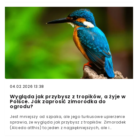
semperflorens).To roślina do zadań specjalnych.
Jednak aby cieszyć się jej "niezniszczalnością" latem,
musisz poświęcić jej uwagę właśnie teraz. W
ogrodnictwie istnieje zasada: im mniejsze nasiono, tym
więcej czasu potrzebuje na start. Begonia jest tego
podręcznikowym przykładem.
04.02.2026 13:38
Wygląda jak przybysz z tropików, a żyje w
Polsce. Jak zaprosić zimorodka do
ogrodu?
Jest mniejszy od szpaka, ale jego turkusowe upierzenie
sprawia, że wygląda jak przybysz z tropików. Zimorodek
(Alcedo atthis) to jeden z najpiękniejszych, ale i
najbardziej płochliwych polskich ptaków. Czy można