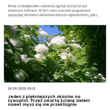
Wraz z nadejściem czerwca ogród zaczyna żyć
własnym rytmem. W tym roku warunki pogodowe
sprzyjają zarówno doświadczonym ogrodnikom, jak i
tym, którzy dopiero zaczynają swoją przygodę z
przydomową zielenią. Zmieniający się klimat oraz coraz
bogatsza oferta roślin pozwala na sadzenie nawet w
szczycie sezonu. Jakie gatunki sprawdzą się najlepiej u
progu lata, w czerwcu?
26.05.2025 09:12
Jeden z piękniejszych okazów na
żywopłot. Przez zwartą ścianę zieleni
nawet mysz się nie prześlizgnie