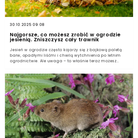
30.10.2025 09:08
Najgorsze, co możesz zrobić w ogrodzie
jesienią. Zniszczysz cały trawnik
Jesień w ogrodzie często kojarzy się z bajkową paletą
barw, opadłymi liśćmi i chwilą wytchnienia po letnim
ogrodnictwie. Ale uwaga – to właśnie teraz możesz
zrobić coś, co skutecznie zniszczy twój trawnik i odbije
się na jego kondycji dopiero wiosną. Z pozoru niewinny
„skrót” w pielęgnacji będzie kosztował cię efekty, które
będą widoczne dopiero wtedy, gdy już będzie za późno.
Podzielę się więc tym, co powstrzymać — zanim
murawa pod twoimi stopami zacznie odmawiać
współpracy.