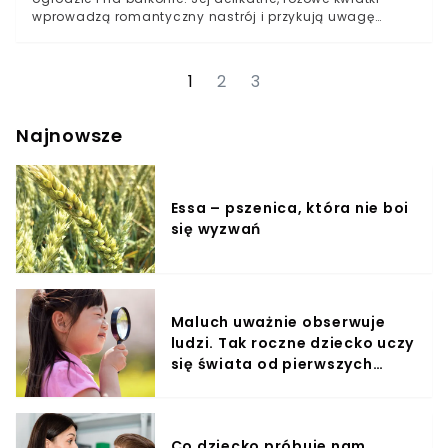
wprowadzą romantyczny nastrój i przykują uwagę
wszystkich sąsiadów. Nie jest ona szczególnie
popularna w Polsce, dzięki czemu będzie oryginalnym,
wyróżniającym się akcentem na rabatce.
1
2
3
Najnowsze
Essa – pszenica, która nie boi
się wyzwań
Maluch uważnie obserwuje
ludzi. Tak roczne dziecko uczy
się świata od pierwszych
miesięcy
Co dziecko próbuje nam