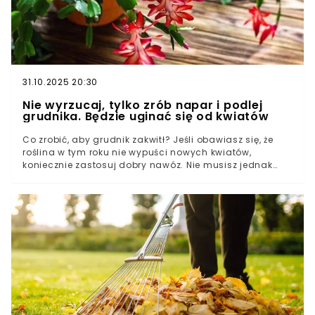
31.10.2025 20:30
Nie wyrzucaj, tylko zrób napar i podlej
grudnika. Będzie uginać się od kwiatów
Co zrobić, aby grudnik zakwitł? Jeśli obawiasz się, że
roślina w tym roku nie wypuści nowych kwiatów,
koniecznie zastosuj dobry nawóz. Nie musisz jednak
sięgać po chemiczne preparaty, wystarczy przygotować
domową odżywkę. Zrobisz to z jednego produktu, który
znajdziesz w swojej kuchni. Ten prosty sposób
zaskakuje skutecznością, a efekty mogą przejść twoje
oczekiwania. Wystarczy odrobina cierpliwości, by
grudnik odwdzięczył się lawiną kwiatów.