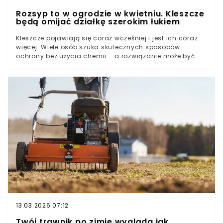
Rozsyp to w ogrodzie w kwietniu. Kleszcze
będą omijać działkę szerokim łukiem
Kleszcze pojawiają się coraz wcześniej i jest ich coraz
więcej. Wiele osób szuka skutecznych sposobów
ochrony bez użycia chemii – a rozwiązanie może być
prostsze, niż się wydaje. Wystarczy jedna popularna
roślina, by znacząco ograniczyć ich obecność w
ogrodzie. Klucz tkwi jednak w szczegółach, o których
mało kto pamięta.Z artykułu dowiesz się:jak działa
lawenda na kleszcze i czy naprawdę odstraszagdzie i
jak sadzić rośliny, by stworzyć ogród bez kleszczyjakie
inne rośliny wzmacniają efekt i chronią działkę
naturalnie
13.03.2026 07:12
Twój trawnik po zimie wygląda jak