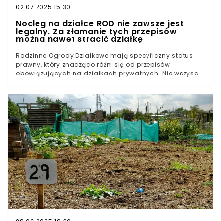
02.07.2025 15:30
Nocleg na działce ROD nie zawsze jest
legalny. Za złamanie tych przepisów
można nawet stracić działkę
Rodzinne Ogrody Działkowe mają specyficzny status
prawny, który znacząco różni się od przepisów
obowiązujących na działkach prywatnych. Nie wszyscy
są świadomi togo, co jest dozwolone na terenie ROD, a
konsekwencje wykroczeń to nie tylko kary finansowe.
Pytaniem, które szczególnie często pojawia się w
sezonie wakacyjnym, dotyczy możliwości noclegu na
działce. Takie postępowanie jest często nielegalne — w
jakich konkretnie przypadkach?