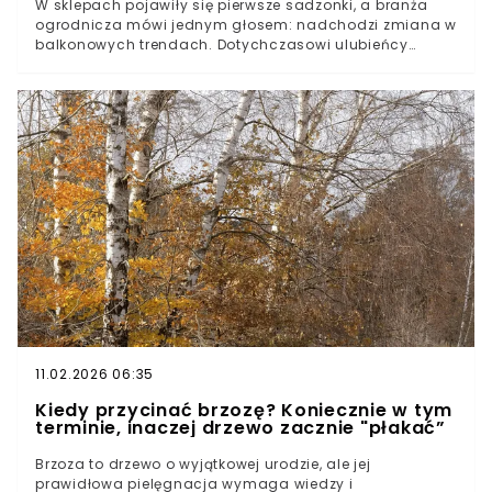
W sklepach pojawiły się pierwsze sadzonki, a branża
ogrodnicza mówi jednym głosem: nadchodzi zmiana w
balkonowych trendach. Dotychczasowi ulubieńcy
mogą zejść na dalszy plan. Która roślina przejmie stery i
dlaczego już teraz wywołuje tyle emocji? Choć początek
roku rzadko kojarzy się z balkonową rewolucją, to
właśnie teraz zapadają decyzje, które zobaczymy
wiosną i latem na tarasach. Eksperci zapowiadają
wyraźne przetasowanie wśród roślin balkonowych w
2026 roku. Coraz więcej osób szuka nie tylko efektu
„wow”, ale też odporności i wygody. Co stoi za tą
zmianą?Nowy trend w ogrodnictwie 2026. Koniec ery
wymagających klasyków?Balkony w pełnym słońcu i
zero stresu. Dlaczego ogrodnicy stawiają na
odpornośćPortulaka wielkokwiatowa hitem 2026.
Odporna na upał, kwitnie non stop i wybacza błędy
11.02.2026 06:35
Kiedy przycinać brzozę? Koniecznie w tym
terminie, inaczej drzewo zacznie "płakać”
Brzoza to drzewo o wyjątkowej urodzie, ale jej
prawidłowa pielęgnacja wymaga wiedzy i