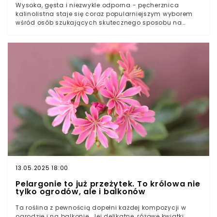
Wysoka, gęsta i niezwykle odporna - pęcherznica
kalinolistna staje się coraz popularniejszym wyborem
wśród osób szukających skutecznego sposobu na
zieloną osłonę swojej posesji. Roślina ta potrafi
zachwycić nie tylko estetyką, ale i funkcjonalnością, a
jej pielęgnacja nie wymaga wielu godzin pracy w
ogrodzie.
13.05.2025 18:00
Pelargonie to już przeżytek. To królowa nie
tylko ogrodów, ale i balkonów
Ta roślina z pewnością dopełni każdej kompozycji w
ogrodzie i na balkonie. Jej delikatne, różowe kwiatki