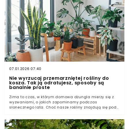
przyniosła skutek odwrotny do zamierzonego.Pułapka
pod zimowym przykryciemBiały nalot to nie tylko brak
estetyki, ale również zagrożenieRatowanie roślin przed
wiosennym kataklizmem
07.01.2026 07:40
Nie wyrzucaj przemarzniętej rośliny do
kosza. Tak ją odratujesz, sposoby są
banalnie proste
Zima to czas, w którym domowa dżungla mierzy się z
wyzwaniami, o jakich zapominamy podczas
słonecznego lata. Choć nasze rośliny znajdują się pod
dachem, wystarczy chwila uwagi, by egzotyczny okaz
stracił swój wigor przez mroźne powietrze. Często
wydaje nam się, że gwałtowne pogorszenie wyglądu
liści oznacza nieuchronny koniec, jednak natura bywa