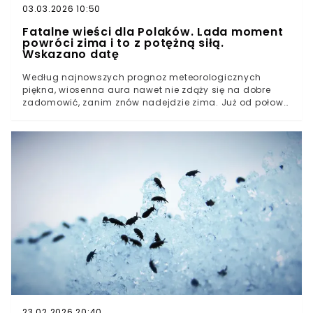
03.03.2026 10:50
Fatalne wieści dla Polaków. Lada moment
powróci zima i to z potężną siłą.
Wskazano datę
Według najnowszych prognoz meteorologicznych
piękna, wiosenna aura nawet nie zdąży się na dobre
zadomowić, zanim znów nadejdzie zima. Już od połowy
marca nad Polskę ma spłynąć bardzo silna fala chłodu
i śniegu, co może znacząco wpłynąć na warunki
pogodowe w całym kraju, a także na prace polowe i
stan upraw rolnych.Słońce i dwucyfrowe temperatury.
Cisza przed pogodowym tąpnięciemArktyczne
uderzenie w połowie marca. Dwucyfrowy mróz znów
nad krajemBiałe uderzenie w połowie marca. Możliwe
intensywne opady śniegu
23.02.2026 20:40