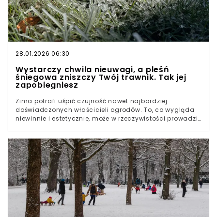
28.01.2026 06:30
Wystarczy chwila nieuwagi, a pleśń
śniegowa zniszczy Twój trawnik. Tak jej
zapobiegniesz
Zima potrafi uśpić czujność nawet najbardziej
doświadczonych właścicieli ogrodów. To, co wygląda
niewinnie i estetycznie, może w rzeczywistości prowadzić
do poważnych problemów, które ujawniają się dopiero
po wielu tygodniach. Eksperci od lat ostrzegają przed
jednym zaniedbaniem, które wraca jak bumerang
każdej wiosny. Dlaczego właśnie teraz warto zwrócić na
nie szczególną uwagę?Dbanie o trawnik zimą. Wielu
właścicieli ogrodów nie ma o tym pojęciaBłędy
popełniane zimą wychodzą na jaw dopiero wiosnąPleśń
śniegowa atakuje trawnik. Tak jej zapobiegniesz