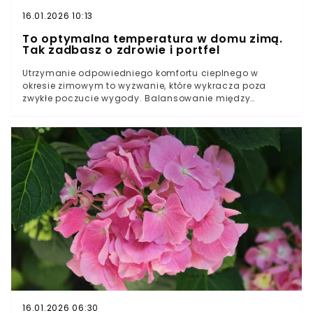
16.01.2026 10:13
To optymalna temperatura w domu zimą.
Tak zadbasz o zdrowie i portfel
Utrzymanie odpowiedniego komfortu cieplnego w
okresie zimowym to wyzwanie, które wykracza poza
zwykłe poczucie wygody. Balansowanie między
unikaniem chłodu a wystrzeganiem się przegrzanych
pomieszczeń ma bezpośredni wpływ nie tylko na nasze
codzienne samopoczucie, ale również na stan
techniczny budynku oraz domowy budżet.
16.01.2026 06:30