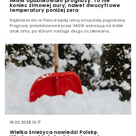
IMGW opublikowało prognozy. To nie
koniec zimowej aury, nawet dwucyfrowe
temperatury poniżej zera
Najbliższe dni w Polsce będą istną sinusoidą pogodową.
Prognozy przedstawione przez IMGW wskazują na krótki
atak zimy, po którym nastąpi długo oczekiwana
odwilża. Krótki atak zimyZimna sobota, cieplejsza
niedzielaDo Polski nadchodzi odwilż
16.02.2026 13:17
Wielka śnieżyca nawiedzi Polskę.