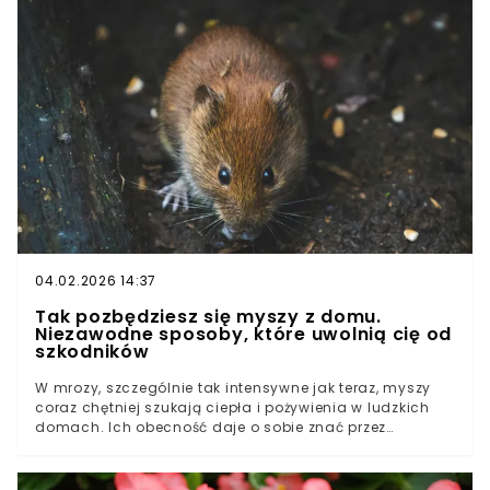
uczestnika, co obniża koszt tygodniowego turnusu
zimowiskowego organizowanego przez różne podmioty
w kraju.Kto może skorzystać z dofinansowania –
warunki formalneZakres wsparcia – wysokość
dofinansowania i udział własny rodzicówOrganizacja
turnusów i terminy ferii – jak wygląda praktyka
04.02.2026 14:37
Tak pozbędziesz się myszy z domu.
Niezawodne sposoby, które uwolnią cię od
szkodników
W mrozy, szczególnie tak intensywne jak teraz, myszy
coraz chętniej szukają ciepła i pożywienia w ludzkich
domach. Ich obecność daje o sobie znać przez
nieprzyjemne zapachy, odchody czy przetarte
opakowania z żywnością. Oto sprawdzone sposoby,
które pomogą Ci skutecznie pozbyć się tych szkodników