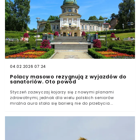
ogrodnictwie istnieje zasada: im mniejsze nasiono, tym
więcej czasu potrzebuje na start. Begonia jest tego
podręcznikowym przykładem.
04.02.2026 07:24
Polacy masowo rezygnują z wyjazdów do
sanatoriów. Oto powód
Styczeń zazwyczaj kojarzy się z nowymi planami
zdrowotnymi, jednak dla wielu polskich seniorów
mroźna aura stała się barierą nie do przebycia.
Zamiast regeneracji w uzdrowiskach, coraz więcej osób
wybiera pozostanie w domu, co stawia placówki
lecznicze w trudnej sytuacji.Dlaczego seniorzy masowo
rezygnują z wyjazdów do sanatoriów w styczniu 2026
roku?Jakie są główne powody rezygnacji seniorów z
zaplanowanych turnusów sanatoryjnych?Jakie