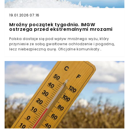
19.01.2026 07:16
Mroźny początek tygodnia. IMGW
ostrzega przed ekstremalnymi mrozami
Polska dostaje się pod wpływ mroźnego wyżu, który
przyniesie ze sobą gwałtowne ochłodzenie i pogodną,
lecz niebezpieczną aurę. Oficjalne komunikaty
meteorologiczne wskazują na nadchodzące noce,
podczas których słupki rtęci spadną znacznie poniżej
zera, wymagając od mieszkańców szczególnej
ostrożności.