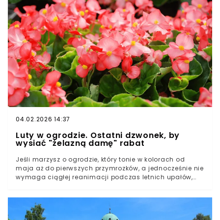
z domu.Jak rozpoznać, że w domu są myszy?
Najczęstsze sygnały ostrzegawczeZabezpieczenie
domu. Podstawa w walce z myszamiNaturalne metody.
Tego myszy nie tolerująNajskuteczniejsza metoda na
gryzonie
04.02.2026 14:37
Luty w ogrodzie. Ostatni dzwonek, by
wysiać "żelazną damę" rabat
Jeśli marzysz o ogrodzie, który tonie w kolorach od
maja aż do pierwszych przymrozków, a jednocześnie nie
wymaga ciągłej reanimacji podczas letnich upałów,
odpowiedź jest jedna: Begonia stale kwitnąca (Begonia
semperflorens).To roślina do zadań specjalnych.
Jednak aby cieszyć się jej "niezniszczalnością" latem,
musisz poświęcić jej uwagę właśnie teraz. W