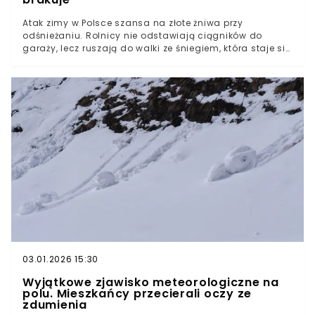
Atak zimy w Polsce szansa na złote żniwa przy
odśnieżaniu. Rolnicy nie odstawiają ciągników do
garaży, lecz ruszają do walki ze śniegiem, która staje się
głównym źródłem utrzymania w najzimniejszym
kwartale roku. Ile rolnik może dorobić w tej branży?
Pieniądze dosłownie leżą na śniegu, ale brakuje rąk, by je
podnieść.Atak zimy w Polsce to szansa dla rolników Do
kogo należy obowiązek odśnieżania chodnika?
Zarabianie przez odśnieżanie. Tyle dostaniesz za
godzinę pracyBrakuje chętnych do odśnieżania. Rolnicy
mogą dyktować własne warunki
03.01.2026 15:30
Wyjątkowe zjawisko meteorologiczne na
polu. Mieszkańcy przecierali oczy ze
zdumienia