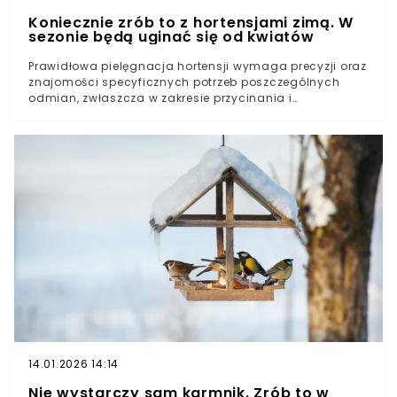
Koniecznie zrób to z hortensjami zimą. W
sezonie będą uginać się od kwiatów
Prawidłowa pielęgnacja hortensji wymaga precyzji oraz
znajomości specyficznych potrzeb poszczególnych
odmian, zwłaszcza w zakresie przycinania i
zabezpieczania przed mrozem. Odpowiednio
przeprowadzone zabiegi nie tylko stymulują roślinę do
zdrowego wzrostu, ale przede wszystkim gwarantują
widowiskowe kwitnienie w nadchodzącym sezonie. Jak
zadbać o hortensje zimą, by wiosną kwitły pięknie i
zdrowo? Wyjaśniamy.Kiedy i jak prawidłowo przyciąć
hortensję, aby zapewnić jej obfite kwitnienie?Na to
trzeba uważać przy przycinaniu hortensjiZimowa opieka
nad hortensjami. O tym trzeba pamiętać
14.01.2026 14:14
Nie wystarczy sam karmnik. Zrób to w