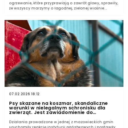
ogrzewanie, które przyprawiają o zawrót głowy, sprawiły,
że wszyscy marzymy o łagodnej, zielonej wiośnie.
Niestety, najnowsze prognozy synoptyków są bezlitosne.
Wszystko wskazuje na to, że w tym roku przyroda może
nam wywinąć numer. Polacy muszą przygotować się na
prawdziwą anomalię w pogodzie.Zimę 2026 Polacy na
długo nie zapomną. Kiedy przypada astronomiczna
wiosna?La Niña słabnie. Co to oznacza dla pogody w
Polsce?Meteorolodzy wskazują na ocieplenie
stratosferyczneWiosny w tym roku nie będzie? Mamy
scenariusz ekstremalny
07.02.2026 18:12
Psy skazane na koszmar, skandaliczne
warunki w nielegalnym schronisku dla
zwierząt. Jest zawiadomienie do
prokuratury
Działania prowadzone w jednej z mazowieckich gmin
uruchomiły reakcję instytucji państwowych i postawiły