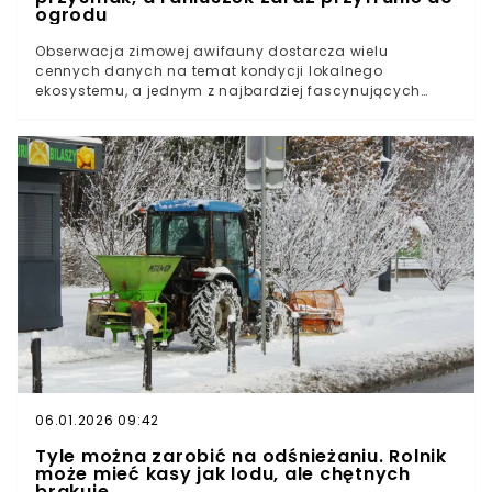
ogrodu
Obserwacja zimowej awifauny dostarcza wielu
cennych danych na temat kondycji lokalnego
ekosystemu, a jednym z najbardziej fascynujących
obiektów badań jest maleńki gość, który bywa
nazywany najsłodszym ptakiem na świecie. Jego
obecność w przydomowej przestrzeni bywa ulotna,
dlatego właściwa aranżacja otoczenia nie tylko
zwiększa szansę na bliskie spotkania z raniuszkiem, ale
również realnie wspiera jego przetrwanie w trudnych
miesiącachRaniuszek jest łatwo rozpoznawalny w
ogrodzieJakie elementy ogrodu i jego otoczenia są
kluczowe dla przyciągnięcia raniuszków?Co należy
zapewnić raniuszkom, aby czuły się bezpiecznie w
ogrodzie?Jak przygotować bezpieczny i przyjazny
karmnik dla raniuszków?
06.01.2026 09:42
Tyle można zarobić na odśnieżaniu. Rolnik
może mieć kasy jak lodu, ale chętnych
brakuje