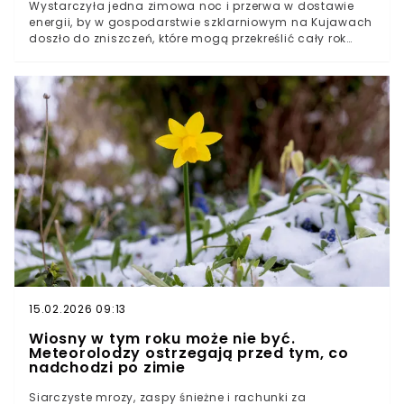
Wystarczyła jedna zimowa noc i przerwa w dostawie
energii, by w gospodarstwie szklarniowym na Kujawach
doszło do zniszczeń, które mogą przekreślić cały rok
pracy. To przykład, jak wrażliwa na infrastrukturę
energetyczną jest nowoczesna produkcja rolna – i jak
wysokie mogą być koszty nawet krótkotrwałej awarii.Jak
doszło do zniszczenia instalacji grzewczej?Dlaczego
kilka godzin przerwy oznacza utratę sezonu?Czy w
takiej sytuacji można liczyć na odszkodowanie?
15.02.2026 09:13
Wiosny w tym roku może nie być.
Meteorolodzy ostrzegają przed tym, co
nadchodzi po zimie
Siarczyste mrozy, zaspy śnieżne i rachunki za