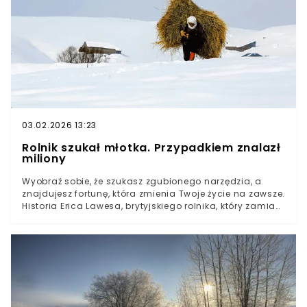
konsekwencje niesie za sobą rezygnacja seniorów z
wyjazdów do sanatoriów?
03.02.2026 13:23
Rolnik szukał młotka. Przypadkiem znalazł
miliony
Wyobraź sobie, że szukasz zgubionego narzędzia, a
znajdujesz fortunę, która zmienia Twoje życie na zawsze.
Historia Erica Lawesa, brytyjskiego rolnika, który zamiast
młotka odnalazł rzymski skarb o wartości niemal 2
miliony funtów, brzmi jak scenariusz filmowy. Jednak to,
co w Wielkiej Brytanii kończy się wypłatą gigantycznej
nagrody, w innych krajach – w tym w Polsce – mogłoby
przybrać zupełnie inny obrót. Znalazca natychmiast
powiadomił odpowiednie służby.To, co znajduje się pod
powierzchnią ich ziemi, należy do nich.Polskie prawo
przewiduje nagrody dla znalazców.