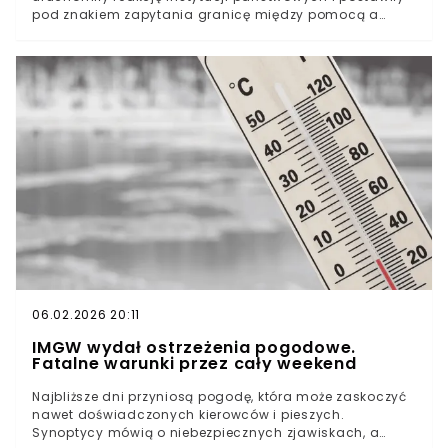
pod znakiem zapytania granicę między pomocą a
nadużyciem. Sprawa dotyczy miejsca, które
funkcjonowało poza oficjalnym systemem, a jej skutki
mogą mieć znacznie szerszy wymiar. Co dokładnie
zwróciło uwagę służb? W ostatnich latach coraz
częściej mówi się o lukach w systemie ochrony zwierząt
i działalności podmiotów funkcjonujących poza
formalnym nadzorem. To obszar, w którym emocje
społeczne mieszają się z przepisami prawa, a
deklaracje pomocy nie zawsze idą w parze z
rzeczywistością. Jedna z ostatnich interwencji
pokazała, jak cienka bywa granica między
deklarowaną troską a realnymi działaniami.System
poza kontrolą i rosnące wątpliwościInterwencja służb i
analiza skali zjawiskaNiehumanitarne warunki i reakcja
ministerstwa. Sprawa trafiła do prokuratury
06.02.2026 20:11
IMGW wydał ostrzeżenia pogodowe.
Fatalne warunki przez cały weekend
Najbliższe dni przyniosą pogodę, która może zaskoczyć
nawet doświadczonych kierowców i pieszych.
Synoptycy mówią o niebezpiecznych zjawiskach, a