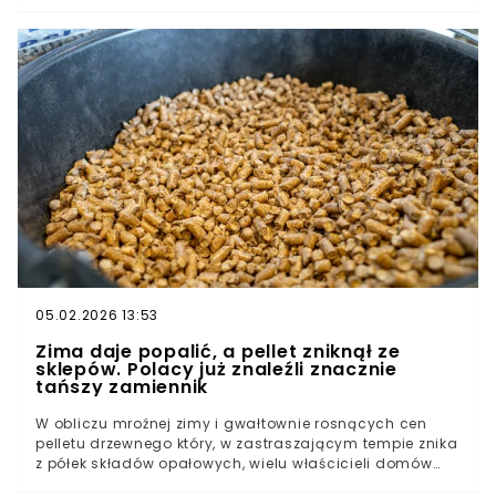
sytuacja ma zmieniać się dynamicznie z godziny na
godzinę. W wielu regionach kraju warunki mogą stać
się wyjątkowo trudne, zwłaszcza tam, gdzie pogoda
potrafi zmieniać się nagle. Eksperci zwracają uwagę, że
kluczowy będzie moment przejścia między różnymi
typami opadów, który często bywa najbardziej
zdradliwy. Na co trzeba się przygotować i gdzie ryzyko
okaże się największe?Pogoda uspokaja tylko pozornie.
Sytuacja zaczyna się komplikowaćSynoptycy mówią
wprost: ryzyko będzie narastać z każdą godzinąOpady
marznące, gołoledź i silny mróz. IMGW ujawnia
szczegóły prognozy
05.02.2026 13:53
Zima daje popalić, a pellet zniknął ze
sklepów. Polacy już znaleźli znacznie
tańszy zamiennik
W obliczu mroźnej zimy i gwałtownie rosnących cen
pelletu drzewnego który, w zastraszającym tempie znika
z półek składów opałowych, wielu właścicieli domów
szuka tańszych sposobów na ogrzewanie. Rosnące