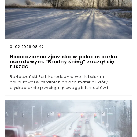
01.02.2026 08:42
Niecodzienne zjawisko w polskim parku
narodowym. "Brudny śnieg" zaczął się
ruszać
Roztoczański Park Narodowy w woj. lubelskim
opublikował w ostatnich dniach materiał, który
błyskawicznie przyciągnął uwagę internautów i
miłośników przyrody. Na jednym z zimowych szlaków
parku zaobserwowano zjawisko, które na pierwszy rzut
oka wygląda jak coś zupełnie nienaturalnego. Na
nagraniu widać „poruszający się brudny śnieg”, który
zaskoczył spacerowiczów i wywołał lawinę komentarzy
w sieci. Zimowe szlaki potrafią zaskoczyć bardziej, niż
się wydajeInternauci zobaczyli coś niepokojącego. Park
uspokaja, ale nie wszyscy wierzą„To nie brudny śnieg”.