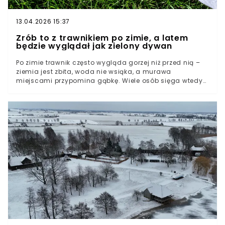
13.04.2026 15:37
Zrób to z trawnikiem po zimie, a latem
będzie wyglądał jak zielony dywan
Po zimie trawnik często wygląda gorzej niż przed nią –
ziemia jest zbita, woda nie wsiąka, a murawa
miejscami przypomina gąbkę. Wiele osób sięga wtedy
po nawozy, ale problem zwykle leży głębiej. Istnieje
jednak jeden zabieg, który potrafi jednocześnie
wyrównać teren, poprawić strukturę gleby i przywrócić
trawie zdrowy wygląd.Z tego artykułu dowiesz się:czym
jest top-dressing trawnika i kiedy go wykonać –
regeneracja po zimie, najlepszy termin, efektydlaczego
trawnik robi się „gąbczasty” i jak to naprawić – zbita
gleba, brak tlenu, problemy z wodąjak zrobić top-
dressing krok po kroku – proporcje mieszanki, ilość,
podlewanie i regeneracja