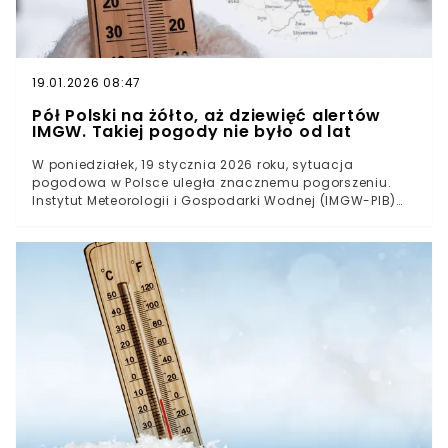
19.01.2026 08:47
Pół Polski na żółto, aż dziewięć alertów
IMGW. Takiej pogody nie było od lat
W poniedziałek, 19 stycznia 2026 roku, sytuacja
pogodowa w Polsce uległa znacznemu pogorszeniu.
Instytut Meteorologii i Gospodarki Wodnej (IMGW-PIB)
wydał serię ostrzeżeń dotyczących silnego mrozu oraz
porywistego wiatru. Najtrudniejsze warunki panują w
centralnej i wschodniej części kraju, gdzie odnotowano
temperatury spadające poniżej -18°C.Analiza
temperatur. Wyraźny podział termiczny
krajuKlasyfikacja ostrzeżeń meteorologicznych
IMGWKonsekwencje i prognozowane utrudnienia