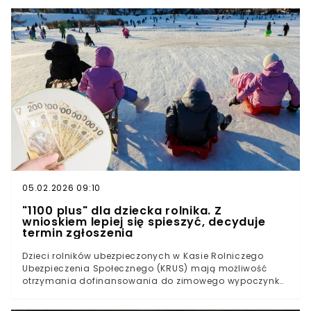
zainteresowanie alternatywami budzi zarówno nadzieje
na obniżenie kosztów, jak i ostrzeżenia dotyczące ryzyka
technicznego. Poniżej sprawdzamy, co warto wiedzieć
przed podjęciem decyzji o zmianie paliwa.Pellet drogi i
trudno dostępny. Polacy szukają oszczędnościZboże w
piecu na pellet. Możliwe, ale ryzykowneZalety i wady
alternatyw pelletu
05.02.2026 09:10
"1100 plus" dla dziecka rol­nika. Z
wnioskiem lepiej się spieszyć, decyduje
termin zgłoszenia
Dzieci rolników ubezpieczonych w Kasie Rolniczego
Ubezpieczenia Społecznego (KRUS) mają możliwość
otrzymania dofinansowania do zimowego wypoczynku
w feriach 2026. Świadczenie z Funduszu Składkowego
Ubezpieczenia Społecznego Rolników wynosi 1100 zł na