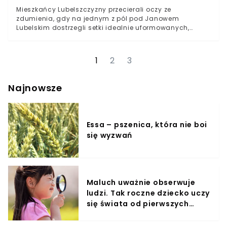
Mieszkańcy Lubelszczyzny przecierali oczy ze
zdumienia, gdy na jednym z pól pod Janowem
Lubelskim dostrzegli setki idealnie uformowanych,
białych rulonów. Choć na pierwszy rzut oka mogły
wyglądać na efekt ludzkiej działalności lub żartu,
prawda okazała się znacznie bardziej fascynująca i
1
2
3
związana z fizyką atmosfery.Wyjątkowe zjawisko
towarzyszące kapryśnej aurzeFizyka i grawitacja
stworzyły śnieżne cudaNiezwykły widok w Majdanie
Najnowsze
Sobieszczańskim
Essa – pszenica, która nie boi
się wyzwań
Maluch uważnie obserwuje
ludzi. Tak roczne dziecko uczy
się świata od pierwszych
miesięcy