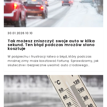
Park wyjaśnia, co naprawdę widać na nagraniu
30.01.2026 10:10
Tak możesz zniszczyć swoje auto w kilka
sekund. Ten błąd podczas mrozów słono
kosztuje
W pośpiechu i frustracji łatwo o błąd, który podczas
mroźnej zimy może kosztować fortunę. Sprawdzamy, jak
skutecznie i bezpiecznie uwolnić auto z lodowego
uścisku, nie ryzykując kosztownej wizyty u mechanika
czy szklarza.Pułapka gorącej wody i siłowych
rozwiązańBezpieczeństwo mechanizmów w niskich
temperaturachJak mądrze walczyć z mrozem?