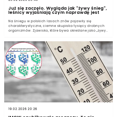
Już się zaczęło. Wygląda jak "żywy śnieg",
leśnicy wyjaśniają czym naprawdę jest
Na śniegu w polskich lasach znów pojawiły się
charakterystyczne, ciemne skupiska tysięcy drobnych
organizmów. Zjawisko, które bywa określane jako „żywy
śnieg”, to efekt masowej aktywności pcheł śnieżnych,
czyli skoczogonków. Choć ich widok może zaskakiwać,
leśnicy podkreślają, że to naturalny sygnał zmian
sezonowych i element prawidłowego funkcjonowania
ekosystemu.W polskich lasach pojawiły się chmary
tysięcy organizmówCzym są pchły śnieżne?Ważna rola
w glebie. Jedne z najstarszych organizmów lądowych
19.02.2026 20:26