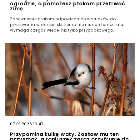
ogrodzie, a pomożesz ptakom przetrwać
zimę
Zapewnienie ptakom odpowiednich warunków do
przetrwania w okresie ekstremalnie niskich temperatur
wymaga czegoś więcej niż tylko przypadkowego
sypnięcia ziarnem. To precyzyjne zadanie logistyczne,
w którym kluczową rolę odgrywa dostęp do
niezamarzniętej wody oraz pokarmu. Należy spojrzeć na
zimowe dokarmianie przez pryzmat wydatków
energetycznych organizmu i systematyczności, która
decyduje o życiu lub śmierci dzikich stworzeń
zamieszkujących wsie i miasta. Dlaczego zimą ptaki
potrzebują naszej pomocy w dostępie do wody i
pożywienia?Proste sposoby na zapewnienie ptakom
niezamarzniętej wody zimąHigiena i regularność w
pomocy ptakom zimąPomocy ptakom zimą to także
korzyści dla nas samych
07.01.2026 10:47
Przypomina kulkę waty. Zostaw mu ten
przysmak, a raniuszek zaraz przyfrunie do