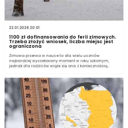
22.01.2026 20:01
1100 zł dofinansowania do ferii zimowych.
Trzeba złożyć wniosek, liczba miejsc jest
ograniczona
Zimowa przerwa w nauce to dla wielu uczniów
najbardziej wyczekiwany moment w roku szkolnym,
jednak dla rodziców wiąże się ona z koniecznością
zapewnienia opieki oraz atrakcyjnej formy spędzania
wolnego czasu. Choć koszty wyjazdów systematycznie
rosną, wciąż istnieją programy pozwalające na
uzyskanie znaczącego wsparcia finansowego. Warto
się jednak spieszyć, gdyż liczba miejsc jest
ograniczona.Wielka zmiana w harmonogramie ferii
zimowych w 2026 rokuRodzinny budżet pod presją
zimowego wypoczynku1100 zł dofinansowania dla
dzieci rolników. Takie warunki trzeba spełnić