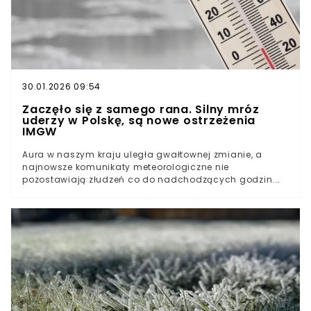
30.01.2026 09:54
Zaczęło się z samego rana. Silny mróz
uderzy w Polskę, są nowe ostrzeżenia
IMGW
Aura w naszym kraju uległa gwałtownej zmianie, a
najnowsze komunikaty meteorologiczne nie
pozostawiają złudzeń co do nadchodzących godzin.
Choć kalendarzowa zima trwa w najlepsze,
nadchodzące uderzenie chłodu może zaskoczyć wielu
Polaków. Warunki atmosferyczne wymuszą szczególną
ostrożność zarówno u pieszych, jak i kierowców. Są
najnowsze ostrzeżenia IMGW. W których regionach
Polski obowiązują?O takiej zimie Polacy już zdążyli
zapomniećZimowy krajobraz może być
niebezpiecznyIMGW ostrzega przed silnym mrozem i
marznącymi opadami