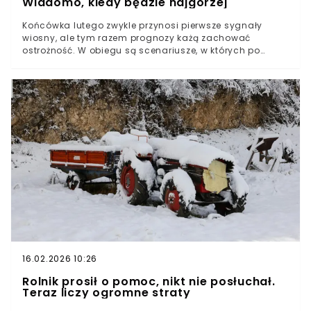
Wiadomo, kiedy będzie najgorzej
Końcówka lutego zwykle przynosi pierwsze sygnały
wiosny, ale tym razem prognozy każą zachować
ostrożność. W obiegu są scenariusze, w których po
okresie mrozów pojawia się niż z intensywnymi
opadami – miejscami śniegu, a miejscami
marznącego deszczu. W takich układach jedna doba
potrafi sparaliżować drogi, logistykę i codzienne
zakupy. Kluczowe będą najbliższe aktualizacje modeli i
ostrzeżeń.Kiedy modele wskazują najwyższe ryzyko
śnieżycy i marznącego deszczu?Które regiony mogą
dostać najmocniej?Dlaczego temperatura jest tu
kluczowa i wciąż niepewna?
16.02.2026 10:26
Rolnik prosił o pomoc, nikt nie posłuchał.
Teraz liczy ogromne straty