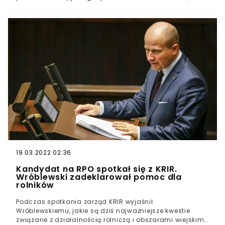
powinny mieć możliwość dzierżawy gruntów z Zasobu
Własności Rolnej Skarbu Państwa, w przypadku gdy na
jednego członka przypada mniej niż 300 ha (wliczając
w to dzierżawę). Co więcej, zdaniem KRIR, spółdzielnie
produkcyjne prowadzone, jako gospodarstwa
wielorodzinne powinny mieć możliwość skorzystania z
pieniędzy przeznaczonych na Program Rozwoju
Obszarów Wiejskich. Jak zaznaczono, mowa także o
funduszach przeznaczonych na modernizację
gospodarstw. Zapraszamy do obejrzenia naszego
materiału wideo:
19.03.2022 02:36
Kandydat na RPO spotkał się z KRIR.
Wróblewski zadeklarował pomoc dla
rolników
Podczas spotkania zarząd KRIR wyjaśnił
Wróblewskiemu, jakie są dziś najważniejsze kwestie
związane z działalnością rolniczą i obszarami wiejskimi,