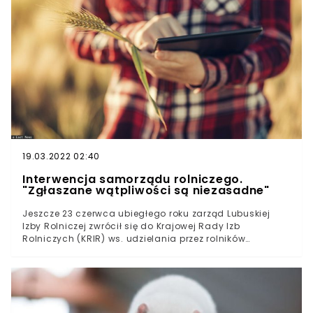
Wody Polskie do intensyfikacji działań, dotyczących
szkód spowodowanych przez bobry.
19.03.2022 02:40
Interwencja samorządu rolniczego.
"Zgłaszane wątpliwości są niezasadne"
Jeszcze 23 czerwca ubiegłego roku zarząd Lubuskiej
Izby Rolniczej zwrócił się do Krajowej Rady Izb
Rolniczych (KRIR) ws. udzielania przez rolników
informacji o wykorzystaniu materiału siewnego.
Równocześnie Lubuska Izba Rolnicza wystąpiła o
wyjaśnienie pozyskania, a także bezprawnego użycia
danych osobowych przez Agencję Nasienną Sp. z o.o. w
Lesznie. W piśmie skierowanym do Krajowej Rady Izb