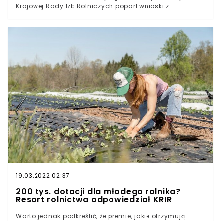
Krajowej Rady Izb Rolniczych poparł wnioski z
wojewódzkich izb rolniczych. We wniosku zwrócono się
do MRiRW, by wznowiony został nabór wniosków do
programu pomocy na dofinansowanie kosztów zakupu
komputera stacjonarnego lub przenośnego (laptopa)
wraz z niezbędnym oprogramowaniem oraz myszą,
klawiaturą i ładowarką przeznaczonego dla dzieci
rolników. Przypomnijmy, nabór wniosków prowadzony
był przez Agencję Restrukturyzacji i Modernizacji
Rolnictwa do 30 grudnia ubiegłego roku. Zapraszamy
do obejrzenia naszego nowego materiału wideo:
[EMBED-3]
19.03.2022 02:37
200 tys. dotacji dla młodego rolnika?
Resort rolnictwa odpowiedział KRIR
Warto jednak podkreślić, że premie, jakie otrzymują