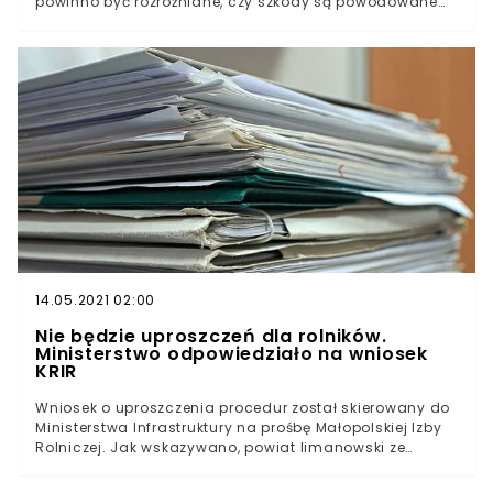
powinno być rozróżniane, czy szkody są powodowane
gospodarką" zostało skierowane przez Krajową Radę Izb
przez zwierzęta łowne, czy na przykład dziko żyjące
Rolniczych do Ministra Klimatu i Środowiska, Michała
ptaki. - W ostatnim czasie obserwuje się znaczny wzrost
Kurtyki.
liczebności zwierzyny łownej, która wychodzi na pola,
powodując straty w uprawach i płodach rolnych.
Ponadto, coraz większy problem stanowi również dzikie
ptactwo - pokreśla KRIR, informując, że problem ten jest
szczególnie dotkliwy na wiosnę. Zapraszamy do
obejrzenia naszego materiału wideo:
14.05.2021 02:00
Nie będzie uproszczeń dla rolników.
Ministerstwo odpowiedziało na wniosek
KRIR
Wniosek o uproszczenia procedur został skierowany do
Ministerstwa Infrastruktury na prośbę Małopolskiej Izby
Rolniczej. Jak wskazywano, powiat limanowski ze
względu na położenie w rejonie podgórskim, gdzie
występują spadki terenu, jakie można by było