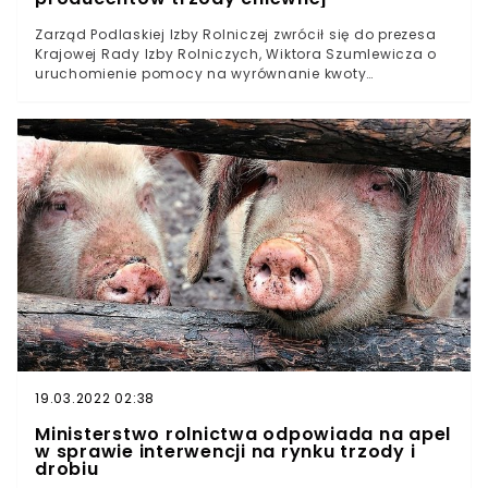
Zarząd Podlaskiej Izby Rolniczej zwrócił się do prezesa
Krajowej Rady Izby Rolniczych, Wiktora Szumlewicza o
uruchomienie pomocy na wyrównanie kwoty
obniżonego dochodu, uzyskanej przez producentów
świń. Chodzi o obszary, które zostały objęte restrykcjami
w związku ze zwalczaniem ASF w ostatnim kwartale
ubiegłego roku.
19.03.2022 02:38
Ministerstwo rolnictwa odpowiada na apel
w sprawie interwencji na rynku trzody i
drobiu