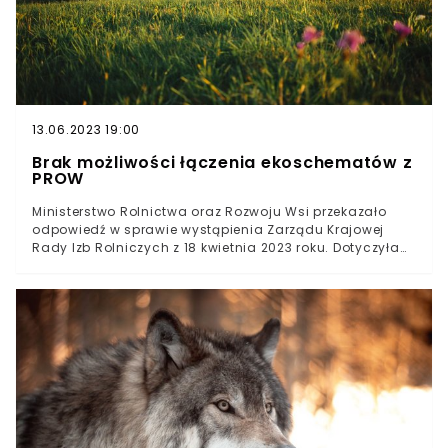
13.06.2023 19:00
Brak możliwości łączenia ekoschematów z
PROW
Ministerstwo Rolnictwa oraz Rozwoju Wsi przekazało
odpowiedź w sprawie wystąpienia Zarządu Krajowej
Rady Izb Rolniczych z 18 kwietnia 2023 roku. Dotyczyła
ona wprowadzenia zmiany przepisów w celu
umożliwienia rolnikom będącym w rolnictwie
zrównoważonym Programie Rozwoju Obszarów
Wiejskich korzystania z ekoschematów. Jakie
stanowisko objął rząd w tej sprawie?