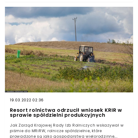
ozimego w przypadku szkodników i chorób grzybowych.
- Ilość zapraw wydatkowana na pokrycie materiału
siewnego rzepaku jest niewielka w porównaniu z ilością
insektycydów i fungicydów, które trzeba zastosować
nalistnie w celu ochrony upraw rzepaku przed
patogenami i szkodnikami, jeśli nie zastosuje się
zaprawionych nasion - informował Zarząd KRIR.
Zapraszamy do obejrzenia naszego materiału wideo:
Zdaniem Zarządu Krajowej Rady Izb Rolniczych, w
konsekwencji negatywnie oddziałuje to na środowiska i
otoczenie.
19.03.2022 02:36
Resort rolnictwa odrzucił wniosek KRIR w
sprawie spółdzielni produkcyjnych
Jak Zarząd Krajowej Rady Izb Rolniczych wskazywał w
piśmie do MRiRW, rolnicze spółdzielnie, które
prowadzone są jako gospodarstwa wielorodzinne,