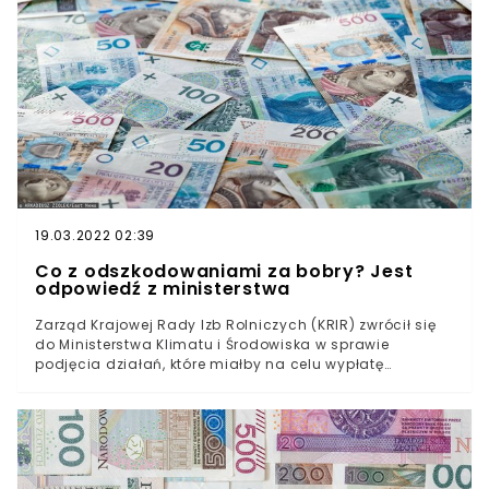
podstawie ustawy o ubezpieczeniach upraw rolnych i
zwierząt gospodarskich - wskazywano.
19.03.2022 02:39
Co z odszkodowaniami za bobry? Jest
odpowiedź z ministerstwa
Zarząd Krajowej Rady Izb Rolniczych (KRIR) zwrócił się
do Ministerstwa Klimatu i Środowiska w sprawie
podjęcia działań, które miałby na celu wypłatę
odszkodowań za drzewa uszkodzone przez bobry. Co
wynika z odpowiedzi resortu, czy rolnicy mogą liczyć na
odszkodowania?Jeszcze w połowie maja bieżącego
roku zarząd KRIR na wniosek Małopolskiej Izby Rolniczej
skierował do Ministra Klimatu i Środowiska Michała
Kurtyki pismo w sprawie podjęcia wspomnianych wyżej