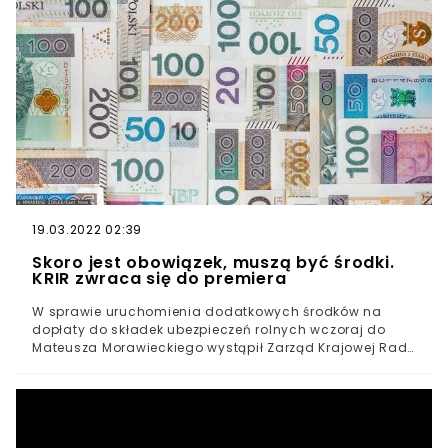
działań.
19.03.2022 02:39
Skoro jest obowiązek, muszą być środki.
KRIR zwraca się do premiera
W sprawie uruchomienia dodatkowych środków na
dopłaty do składek ubezpieczeń rolnych wczoraj do
Mateusza Morawieckiego wystąpił Zarząd Krajowej Rady
Izb Rolniczych. Jak wskazano, skoro rolnicy mają
obowiązek ubezpieczenia 50% upraw, dlatego też
powinni móc skorzystać z ubezpieczeń.