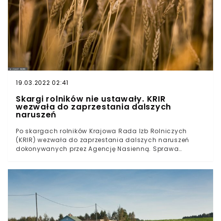
19.03.2022 02:41
Skargi rolników nie ustawały. KRIR
wezwała do zaprzestania dalszych
naruszeń
Po skargach rolników Krajowa Rada Izb Rolniczych
(KRIR) wezwała do zaprzestania dalszych naruszeń
dokonywanych przez Agencję Nasienną. Sprawa
naruszeń została skierowana także do ministra
rolnictwa, Grzegorza Pudy. Wczoraj, zarząd Krajowej
Rady Izb Rolniczych podjął działania w sprawie
zgłaszanej przez rolników. Jak się okazuje, Agencja
Nasienna Sp. z o.o. miała naruszać przepisy ustawy z
dnia 26 czerwca 2003 r. o ochronie prawnej odmian
roślin. - Rolnicy bowiem informują, że Agencja Nasienna
sp. z o.o. wzywa ich do przedstawienia informacji o