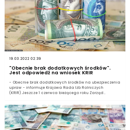
łącznie 8000 samic oraz 29000 młodych norek. Zgodnie
z obowiązującymi procedurami, tam, gdzie stwierdza
się ognisko koronawirusa, tam zwierzęta zostają
uśpione i zlikwidowane. Z takim podejściem nie
zgadzają się członkowie Krajowej Rady Izb Rolniczych.
19.03.2022 02:39
"Obecnie brak dodatkowych środków".
Jest odpowiedź na wniosek KRIR
- Obecnie brak dodatkowych środków na ubezpieczenia
upraw - informuje Krajowa Rada Izb Rolniczych
(KRIR).Jeszcze 1 czerwca bieżącego roku Zarząd
Krajowej Rady Izb Rolniczych zwrócił się do Mateusza
Morawieckiego w sprawie zwiększenia limitu środków,
które zostały przeznaczone na dopłaty do składek z
tytułu ubezpieczeń rolnych. - Wszyscy rolnicy, mają
obowiązek ubezpieczenia 50% upraw, dlatego powinni
mieć również możliwość skorzystania z ubezpieczenia
objętego dopłatami do składek z budżetu państwa na