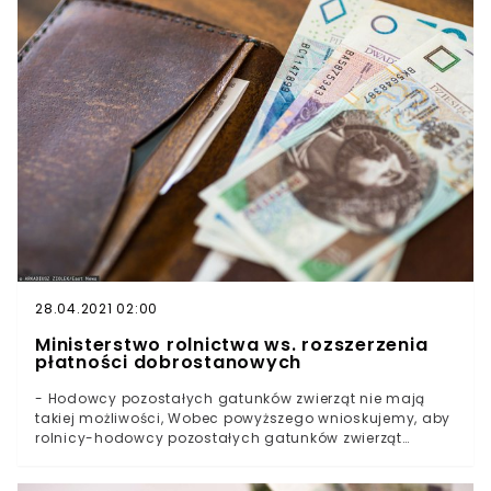
chwastem, dla owadów zapylających jest wspaniałym
pożywieniem - apeluje KRIR. Zapraszamy do obejrzenia
naszego materiału wideo: Dlaczego tak ważne jest, aby
nie kosić trawników? Krajowa Rada Izb Rolniczych
powiadomiła, że z powodu kwitnienia roślin
miododajnych pszczoły mają mniej pokarmu, a jeśli
pszczoły nie mają możliwości, żeby dostarczyć sobie
pokarmu, należy im pomóc.
28.04.2021 02:00
Ministerstwo rolnictwa ws. rozszerzenia
płatności dobrostanowych
- Hodowcy pozostałych gatunków zwierząt nie mają
takiej możliwości, Wobec powyższego wnioskujemy, aby
rolnicy-hodowcy pozostałych gatunków zwierząt
gospodarskich mogli również skorzystać z tego
działania - wskazano we wniosku do MRiRW.