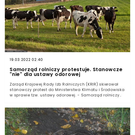
wykorzystaniu materiału siewnego, objętego ochroną
krajową - informuje Krajowa Rada Izb Rolniczych.
19.03.2022 02:40
Samorząd rolniczy protestuje. Stanowcze
"nie" dla ustawy odorowej
Zarząd Krajowej Rady Izb Rolniczych (KRIR) skierował
stanowczy protest do Ministerstwa Klimatu i Środowiska
w sprawie tzw. ustawy odorowej. - Samorząd rolniczy
odbiera ten projekt jako kolejną próbę Rządu niszczenia
produkcji zwierzęcej w Polsce - podkreśla KRIR. Zdaniem
zarządu KRIR przepisy, które zostały zawarte w projekcie
ustawy o minimalnej odległości dla planowanego
przedsięwzięcia sektora rolnictwa, którego
funkcjonowanie może wiązać się z ryzykiem
powstawania uciążliwości zapachowe, są "szkodliwe