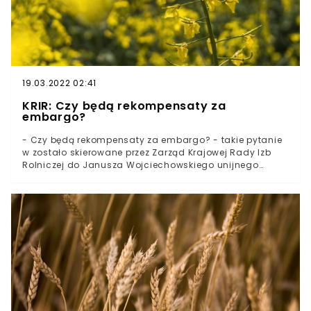
19.03.2022 02:41
KRIR: Czy będą rekompensaty za
embargo?
- Czy będą rekompensaty za embargo? - takie pytanie
w zostało skierowane przez Zarząd Krajowej Rady Izb
Rolniczej do Janusza Wojciechowskiego unijnego
komisarza ds. rolnictwa. Sprawa dotyczy nałożenia
embarga na Białoruś przez ministrów spraw
zagranicznych. Jednym z elementów embarga ma być
wprowadzenie całkowitego zakazu importu soli
potasowej i nawozów potasowych. Sankcje, zdaniem
ministrów, mają uderzyć w spółki państwowe, jakie
wnoszą znaczny wkład w finansowanie reżimu na
Białorusi.