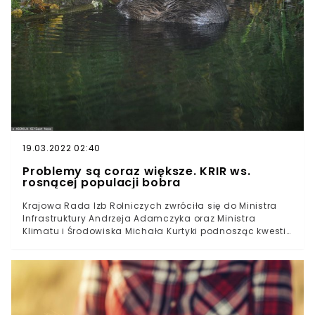
prowadzenia i rozwoju gospodarstw rodzinnych
prowadzących produkcję zwierzęcą". W związku z tym, 7
lipca bieżącego roku do Ministerstwa Klimatu i
Środowiska, prezydenta, premiera, marszałek Sejmu,
marszałka Senatu, ministra rolnictwa oraz Szefów
Klubów Parlamentarnych wysłany został stanowczy
przeciw KRIR.
19.03.2022 02:40
Problemy są coraz większe. KRIR ws.
rosnącej populacji bobra
Krajowa Rada Izb Rolniczych zwróciła się do Ministra
Infrastruktury Andrzeja Adamczyka oraz Ministra
Klimatu i Środowiska Michała Kurtyki podnosząc kwestię
między innymi ograniczenia populacji bobra w Polsce.
W miniony piątek Zarząd KRIR realizując wniosek przyjęty
na VIII posiedzeniu Krajowej Rady Izb Rolniczych, zwrócił
się do Andrzeja Adamczyka oraz Michała Kurtyki w
sprawie ograniczenia populacji bobra, oraz o
zobowiązanie Państwowego Gospodarstwa Wodnego