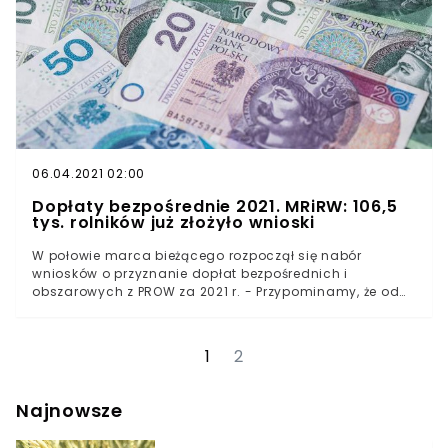
06.04.2021 02:00
Dopłaty bezpośrednie 2021. MRiRW: 106,5
tys. rolników już złożyło wnioski
W połowie marca bieżącego rozpoczął się nabór
wniosków o przyznanie dopłat bezpośrednich i
obszarowych z PROW za 2021 r. - Przypominamy, że od
tego roku nie ma już możliwości składania oświadczeń
o braku zmian w stosunku do roku ubiegłego -
przypomina dziś Ministerstwo Rolnictwa i Rozwoju Wsi,
1
2
co oznacza, że każdy ubiegający się o dopłaty, musi
zalogować się w aplikacji eWniosekPlus.
Najnowsze