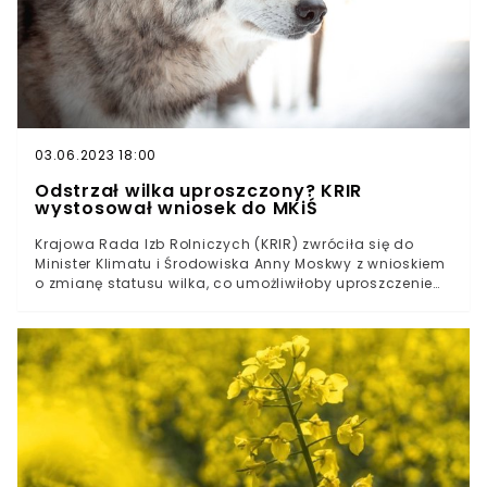
03.06.2023 18:00
Odstrzał wilka uproszczony? KRIR
wystosował wniosek do MKiŚ
Krajowa Rada Izb Rolniczych (KRIR) zwróciła się do
Minister Klimatu i Środowiska Anny Moskwy z wnioskiem
o zmianę statusu wilka, co umożliwiłoby uproszczenie
procedur odstrzału i regulację populacji tych
drapieżników. Rolnicy alarmują, że wzrost liczebności
wilków przyczynia się do coraz częstszych szkód w
gospodarstwach rolnych oraz stanowi bezpośrednie
zagrożenie dla zdrowia i życia mieszkańców obszarów
wiejskich.